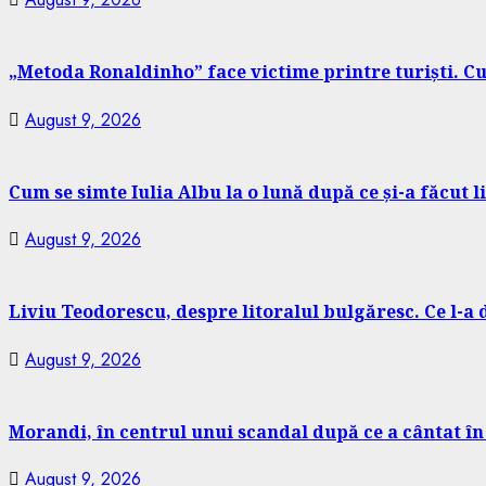
„Metoda Ronaldinho” face victime printre turiști. Cu
August 9, 2026
Cum se simte Iulia Albu la o lună după ce și-a făcut l
August 9, 2026
Liviu Teodorescu, despre litoralul bulgăresc. Ce l-a
August 9, 2026
Morandi, în centrul unui scandal după ce a cântat în
August 9, 2026