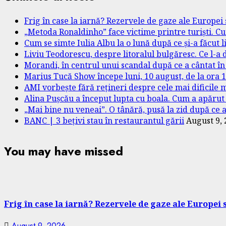
Frig în case la iarnă? Rezervele de gaze ale Europei
„Metoda Ronaldinho” face victime printre turiști. Cu
Cum se simte Iulia Albu la o lună după ce și-a făcut l
Liviu Teodorescu, despre litoralul bulgăresc. Ce l-a 
Morandi, în centrul unui scandal după ce a cântat în
Marius Tucă Show începe luni, 10 august, de la ora 18.
AMI vorbește fără rețineri despre cele mai dificile m
Alina Pușcău a început lupta cu boala. Cum a apăru
„Mai bine nu veneai”. O tânără, pusă la zid după ce a 
BANC | 3 bețivi stau în restaurantul gării
August 9,
You may have missed
Frig în case la iarnă? Rezervele de gaze ale Europei 
August 9, 2026