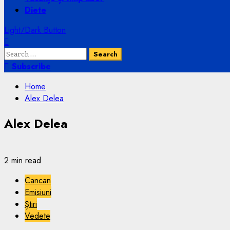
Diete
Light/Dark Button
Search
for:
Subscribe
Home
Alex Delea
Alex Delea
2 min read
Cancan
Emisiuni
Știri
Vedete