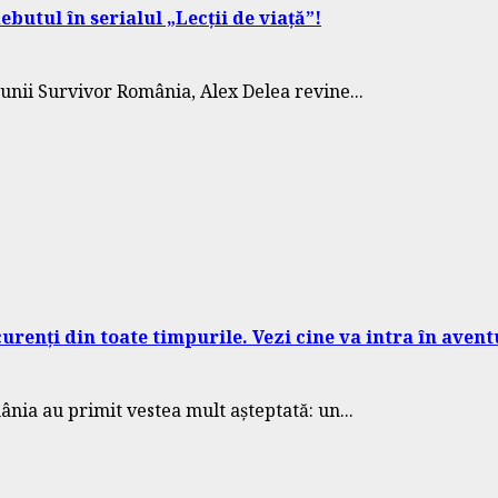
butul în serialul „Lecții de viață”!
iunii Survivor România, Alex Delea revine...
renți din toate timpurile. Vezi cine va intra în aven
nia au primit vestea mult așteptată: un...