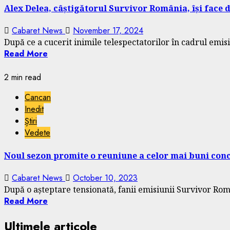
Alex Delea, câștigătorul Survivor România, își face de
Cabaret News
November 17, 2024
După ce a cucerit inimile telespectatorilor în cadrul emis
Read More
2 min read
Cancan
Inedit
Știri
Vedete
Noul sezon promite o reuniune a celor mai buni concu
Cabaret News
October 10, 2023
După o așteptare tensionată, fanii emisiunii Survivor Româ
Read More
Ultimele articole