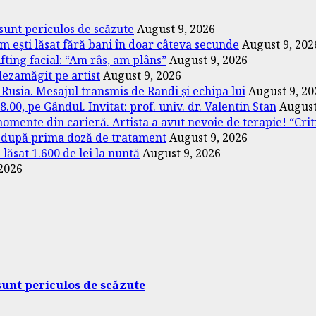
 sunt periculos de scăzute
August 9, 2026
m ești lăsat fără bani în doar câteva secunde
August 9, 202
ifting facial: “Am râs, am plâns”
August 9, 2026
dezamăgit pe artist
August 9, 2026
 Rusia. Mesajul transmis de Randi și echipa lui
August 9, 20
00, pe Gândul. Invitat: prof. univ. dr. Valentin Stan
August
omente din carieră. Artista a avut nevoie de terapie! “Crit
t după prima doză de tratament
August 9, 2026
lăsat 1.600 de lei la nuntă
August 9, 2026
 2026
sunt periculos de scăzute