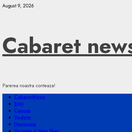
Skip
August 9, 2026
to
content
Cabaret new
Parerea noastra conteaza!
Primary
CabaretNews
Menu
Știri
Cancan
Vedete
Horoscop
Vacanțe și timp liber