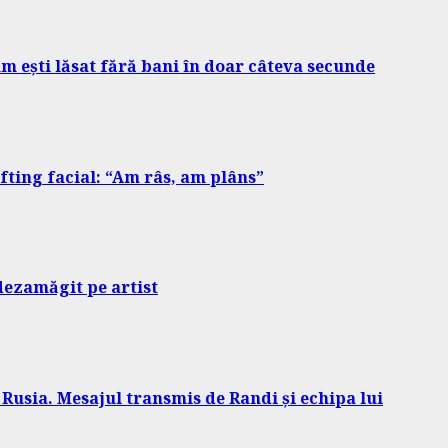
m ești lăsat fără bani în doar câteva secunde
ifting facial: “Am râs, am plâns”
 dezamăgit pe artist
 Rusia. Mesajul transmis de Randi și echipa lui