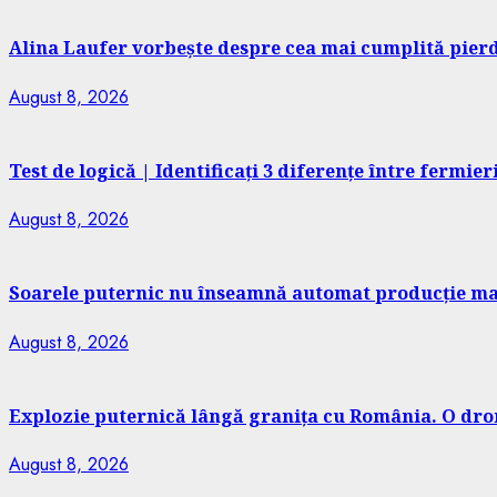
Alina Laufer vorbește despre cea mai cumplită pierd
August 8, 2026
Test de logică | Identificați 3 diferențe între fermier
August 8, 2026
Soarele puternic nu înseamnă automat producție mai 
August 8, 2026
Explozie puternică lângă granița cu România. O dro
August 8, 2026