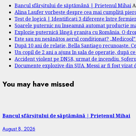
Bancul sfârșitului de săptămână | Prietenul Mihai
A
Alina Laufer vorbește despre cea mai cumplită pierd
Test de logică | Identificați 3 diferențe între fermie
Soarele puternic nu înseamnă automat producție mai
Explozie puternică lângă granița cu România. O dro
Este sau nu nesănătos aerul condiționat? „Medicool
După 10 ani de relație, Bella Santiago recunoaște. Ce 
Un copil de 2 ani a ajuns în sala de operație, după ce
Accident violent pe DN58, urmat de incendiu. Șoferu
Documente explozive din SUA. Messi ar fi fost vizat
You may have missed
Bancul sfârșitului de săptămână | Prietenul Mihai
August 8, 2026