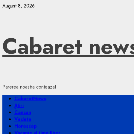
Skip
August 8, 2026
to
content
Cabaret new
Parerea noastra conteaza!
Primary
CabaretNews
Menu
Știri
Cancan
Vedete
Horoscop
Vacanțe și timp liber