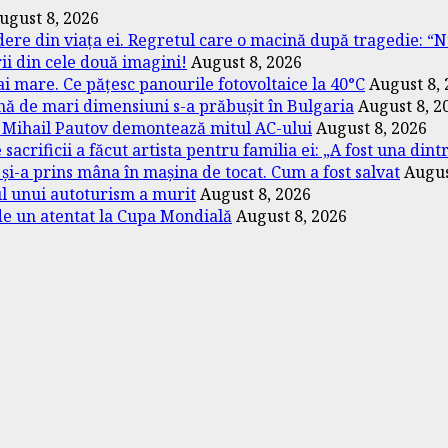
ugust 8, 2026
ere din viața ei. Regretul care o macină după tragedie: “
rii din cele două imagini!
August 8, 2026
 mare. Ce pățesc panourile fotovoltaice la 40°C
August 8,
nă de mari dimensiuni s-a prăbușit în Bulgaria
August 8, 2
” Mihail Pautov demontează mitul AC-ului
August 8, 2026
sacrificii a făcut artista pentru familia ei: „A fost una dint
 și-a prins mâna în mașina de tocat. Cum a fost salvat
Augus
l unui autoturism a murit
August 8, 2026
 de un atentat la Cupa Mondială
August 8, 2026