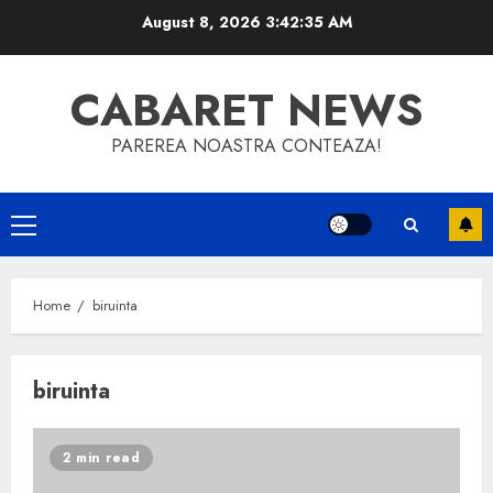
Skip
August 8, 2026
3:42:35 AM
to
content
CABARET NEWS
PAREREA NOASTRA CONTEAZA!
Primary
Menu
Home
biruinta
biruinta
2 min read