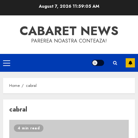
Skip
August 7, 2026
11:59:05 AM
to
content
CABARET NEWS
PAREREA NOASTRA CONTEAZA!
Primary
Menu
Home
cabral
cabral
4 min read