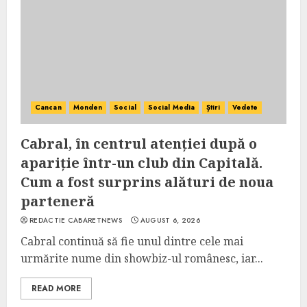
Cancan
Monden
Social
Social Media
Știri
Vedete
Cabral, în centrul atenției după o
apariție într-un club din Capitală.
Cum a fost surprins alături de noua
parteneră
REDACTIE CABARETNEWS
AUGUST 6, 2026
Cabral continuă să fie unul dintre cele mai
urmărite nume din showbiz-ul românesc, iar...
READ MORE