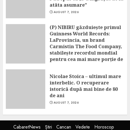
atâta asumare”
AUGUST 7, 2026
(P) NIBIRU găzduiește primul
Guinness World Records:
LaProvincia, un brand
Carmistin The Food Company,
stabilește recordul mondial
pentru cea mai mare porție de
aripioare de pui servită la un
eveniment
Nicolae Stoica – ultimul mare
AUGUST 7, 2026
interbelic. O recuperare
istorică după mai bine de 80
de ani
AUGUST 7, 2026
CabaretNews
Știri
Cancan
Vedete
Horoscop