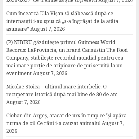
2026-2027. Ce trebuie să știe toți elevii
August 7, 2026
Cum încearcă Ella Vișan să slăbească după ce
internauții i-au spus că „s-a îngrășat de la atâta
asumare”
August 7, 2026
(P) NIBIRU găzduiește primul Guinness World
Records: LaProvincia, un brand Carmistin The Food
Company, stabilește recordul mondial pentru cea
mai mare porție de aripioare de pui servită la un
eveniment
August 7, 2026
Nicolae Stoica – ultimul mare interbelic. O
recuperare istorică după mai bine de 80 de ani
August 7, 2026
Cioban din Argeș, atacat de urs în timp ce își apăra
turma de oi! Ce răni i-a cauzat animalul
August 7,
2026