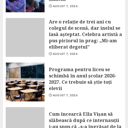
AUGUST 7, 2026
Are o relație de trei ani cu
colegul de scenă, dar inelul se
lasă așteptat. Celebra artistă a
pus piciorul în prag: „Mi-am
eliberat degetul”
AUGUST 7, 2026
Programa pentru liceu se
schimbă în anul școlar 2026-
2027. Ce trebuie să știe toți
elevii
AUGUST 7, 2026
Cum încearcă Ella Vișan să
slăbească după ce internauții
i-au spus că „s-a îngrășat de la