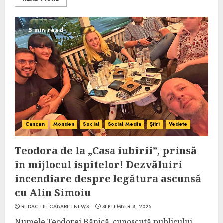
5 min read
Cancan
Monden
Social
Social Media
Știri
Vedete
Teodora de la „Casa iubirii”, prinsă
în mijlocul ispitelor! Dezvăluiri
incendiare despre legătura ascunsă
cu Alin Simoiu
REDACTIE CABARETNEWS
SEPTEMBER 8, 2025
Numele Teodorei Bănică, cunoscută publicului