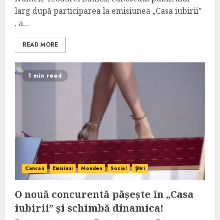
larg după participarea la emisiunea „Casa iubirii”
, a...
READ MORE
1 min read
Cancan
Emisiuni
Monden
Social
Știri
O nouă concurentă pășește în „Casa
iubirii” și schimbă dinamica!