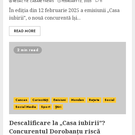
REDACTIE CABARETNEWS
FEBRUARY 12, 2025
11
În ediția din 12 februarie 2025 a emisiunii „Casa
iubirii”, o nouă concurentă își...
READ MORE
2 min read
Cancan
Curiozități
Emisiuni
Monden
Rețete
Social
Social Media
Sport
Știri
Descalificare la „Casa iubirii”?
Concurentul Dorobanțu riscă