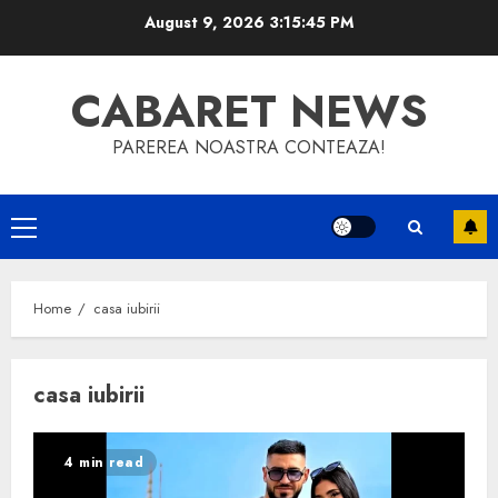
Skip
August 9, 2026
3:15:46 PM
to
content
CABARET NEWS
PAREREA NOASTRA CONTEAZA!
Primary
Menu
Home
casa iubirii
casa iubirii
4 min read