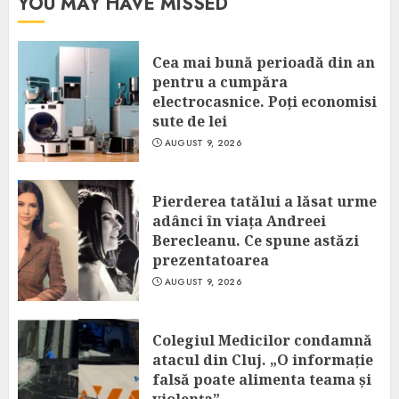
YOU MAY HAVE MISSED
Cea mai bună perioadă din an
pentru a cumpăra
electrocasnice. Poți economisi
sute de lei
AUGUST 9, 2026
Pierderea tatălui a lăsat urme
adânci în viața Andreei
Berecleanu. Ce spune astăzi
prezentatoarea
AUGUST 9, 2026
Colegiul Medicilor condamnă
atacul din Cluj. „O informație
falsă poate alimenta teama și