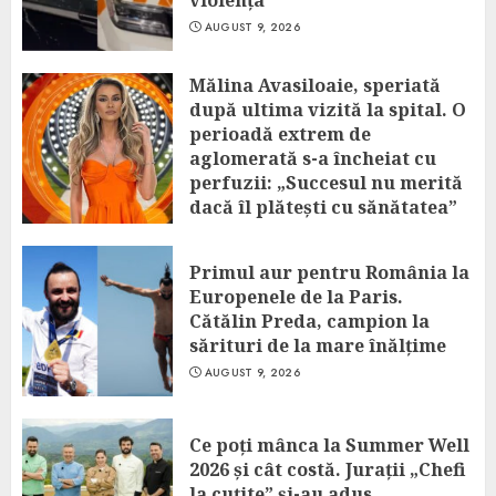
violența”
AUGUST 9, 2026
Mălina Avasiloaie, speriată
după ultima vizită la spital. O
perioadă extrem de
aglomerată s-a încheiat cu
perfuzii: „Succesul nu merită
dacă îl plătești cu sănătatea”
AUGUST 9, 2026
Primul aur pentru România la
Europenele de la Paris.
Cătălin Preda, campion la
sărituri de la mare înălțime
AUGUST 9, 2026
Ce poți mânca la Summer Well
2026 și cât costă. Jurații „Chefi
la cuțite” și-au adus