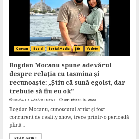
Cancan
Social
Social Media
Știri
Vedete
Bogdan Mocanu spune adevărul
despre relația cu Iasmina și
recunoaște: „Știu că sună egoist, dar
trebuie să fiu eu ok”
REDACTIE CABARETNEWS
SEPTEMBER 18, 2025
Bogdan Mocanu, cunoscutul artist și fost
concurent de reality show, trece printr-o perioadă
plină...
READ MORE