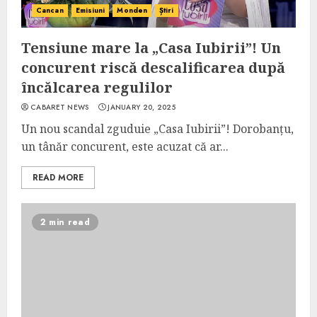
Cancan
Emisiuni
Monden
Știri
Tensiune mare la „Casa Iubirii”! Un
concurent riscă descalificarea după
încălcarea regulilor
CABARET NEWS
JANUARY 20, 2025
Un nou scandal zguduie „Casa Iubirii”! Dorobanțu,
un tânăr concurent, este acuzat că ar...
READ MORE
2 min read