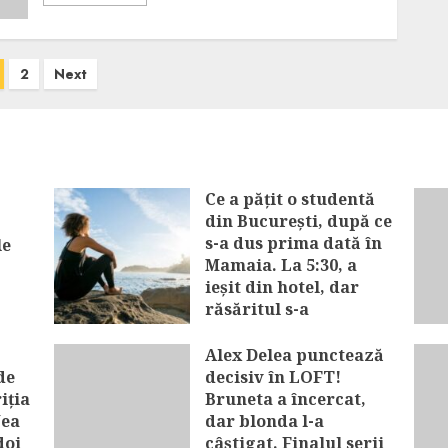
2
Next
Ce a pățit o studentă
din București, după ce
s-a dus prima dată în
le
Mamaia. La 5:30, a
ieșit din hotel, dar
răsăritul s-a
transformat într-un
coșmar
Alex Delea punctează
de
decisiv în LOFT!
AUGUST 6, 2026
iția
Bruneta a încercat,
Nea
dar blonda l-a
doi
câștigat. Finalul serii