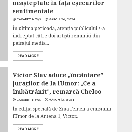
neașteptate în fața eșecurilor
sentimentale
CABARET NEWS
MARCH 26, 2024
În ultima perioadă, atenția publicului s-a
îndreptat către doi artiști renumiți din
peisajul media...
READ MORE
Victor Slav aduce „încântare”
juraților de la iUmor: „Ce a
îmbătrânit”, remarcă Cheloo
CABARET NEWS
MARCH 13, 2024
În ediția specială de Ziua Femeii a emisiunii
iUmor de la Antena 1, Victor...
READ MORE