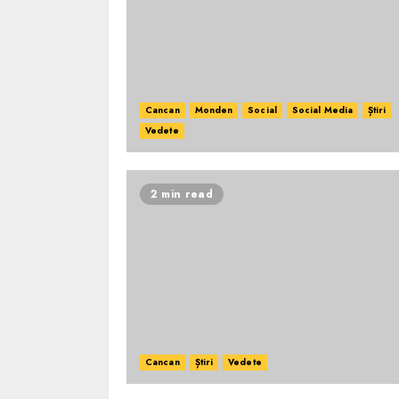
Cancan
Monden
Social
Social Media
Știri
Vedete
2 min read
Cancan
Știri
Vedete