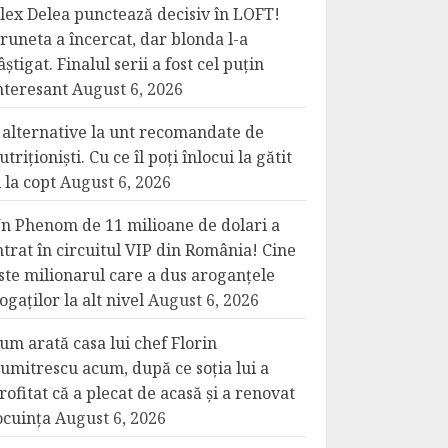
lex Delea punctează decisiv în LOFT!
runeta a încercat, dar blonda l-a
âștigat. Finalul serii a fost cel puțin
nteresant
August 6, 2026
 alternative la unt recomandate de
utriționiști. Cu ce îl poți înlocui la gătit
i la copt
August 6, 2026
n Phenom de 11 milioane de dolari a
ntrat în circuitul VIP din România! Cine
ste milionarul care a dus aroganțele
ogaților la alt nivel
August 6, 2026
um arată casa lui chef Florin
umitrescu acum, după ce soția lui a
rofitat că a plecat de acasă și a renovat
ocuința
August 6, 2026