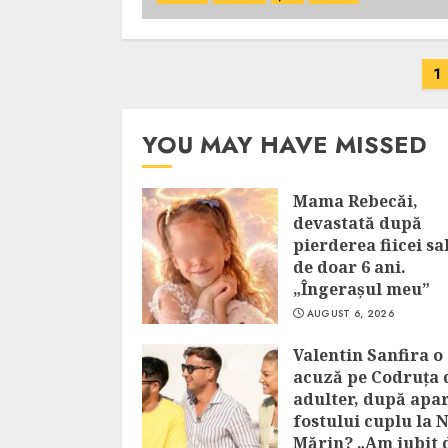
Posts
1
pagination
YOU MAY HAVE MISSED
Mama Rebecăi,
devastată după
pierderea fiicei sa
de doar 6 ani.
„Îngerașul meu”
AUGUST 6, 2026
Valentin Sanfira o
acuză pe Codruța 
adulter, după apar
fostului cuplu la 
Mărin? „Am iubit 