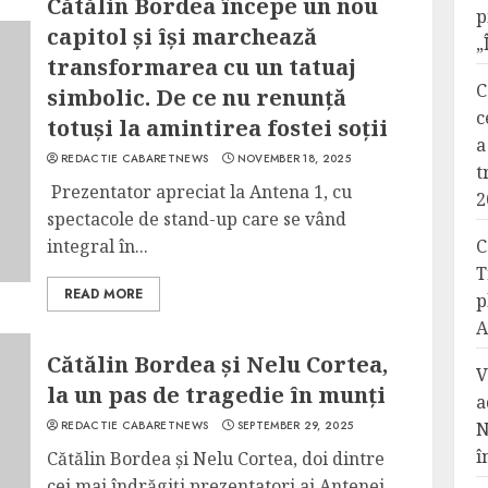
Cătălin Bordea începe un nou
p
capitol și își marchează
„
transformarea cu un tatuaj
C
simbolic. De ce nu renunță
c
totuși la amintirea fostei soții
a
REDACTIE CABARETNEWS
NOVEMBER 18, 2025
t
Prezentator apreciat la Antena 1, cu
2
spectacole de stand-up care se vând
integral în...
C
T
READ MORE
p
A
Cătălin Bordea și Nelu Cortea,
V
la un pas de tragedie în munți
a
REDACTIE CABARETNEWS
SEPTEMBER 29, 2025
N
î
Cătălin Bordea și Nelu Cortea, doi dintre
cei mai îndrăgiți prezentatori ai Antenei