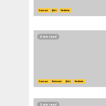
Cancan
Știri
Vedete
2 min read
Cancan
Emisiuni
Știri
Vedete
2 min read