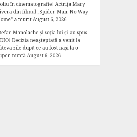
oliu în cinematografie! Actrița Mary
ivera din filmul „Spider-Man: No Way
ome” a murit
August 6, 2026
tefan Manolache și soția lui și-au spus
DIO! Decizia neașteptată a venit la
âteva zile după ce au fost nași la o
uper-nuntă
August 6, 2026