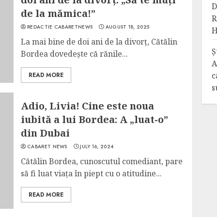
D
de la mămica!”
R
REDACTIE CABARETNEWS
AUGUST 18, 2025
H
La mai bine de doi ani de la divorț, Cătălin
Ș
Bordea dovedește că rănile...
A
c
READ MORE
s
Adio, Livia! Cine este noua
iubită a lui Bordea: A „luat-o”
din Dubai
CABARET NEWS
JULY 16, 2024
Cătălin Bordea, cunoscutul comediant, pare
să fi luat viața în piept cu o atitudine...
READ MORE