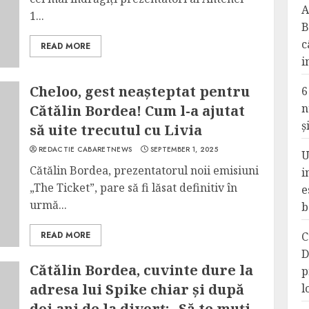
A
1...
B
c
READ MORE
i
Cheloo, gest neașteptat pentru
6
n
Cătălin Bordea! Cum l-a ajutat
ș
să uite trecutul cu Livia
REDACTIE CABARETNEWS
SEPTEMBER 1, 2025
U
Cătălin Bordea, prezentatorul noii emisiuni
i
„The Ticket”, pare să fi lăsat definitiv în
e
urmă...
b
READ MORE
C
D
Cătălin Bordea, cuvinte dure la
p
adresa lui Spike chiar și după
l
doi ani de la divorț: „Să te muți