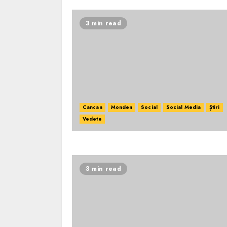
3 min read
Cancan
Monden
Social
Social Media
Știri
Vedete
3 min read