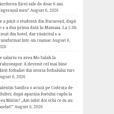
ierderea fiicei sale de doar 6 ani.
Îngerașul meu”
August 6, 2026
e a pățit o studentă din București, după
e s-a dus prima dată în Mamaia. La 5:30,
 ieșit din hotel, dar răsăritul s-a
ransformat într-un coșmar
August 6,
026
e salariu va avea Mo Salah la
rabzonspor. A devenit cel mai bine
lătit fotbalist din istoria fotbalului turc
ugust 6, 2026
alentin Sanfira o acuză pe Codruța de
dulter, după apariția fostului cuplu la
ea Mărin? „Am iubit doi ochi ce m-au
nșelat!”
August 6, 2026