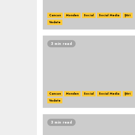
Cancan
Monden
Social
Social Media
Știri
Vedete
3 min read
Cancan
Monden
Social
Social Media
Știri
Vedete
3 min read