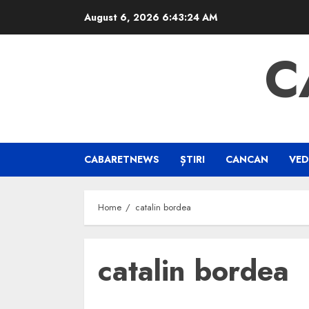
Skip
August 6, 2026
6:43:25 AM
to
content
C
CABARETNEWS
ȘTIRI
CANCAN
VED
Home
catalin bordea
catalin bordea