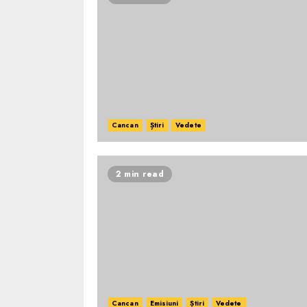
Cancan
Știri
Vedete
2 min read
Cancan
Emisiuni
Știri
Vedete