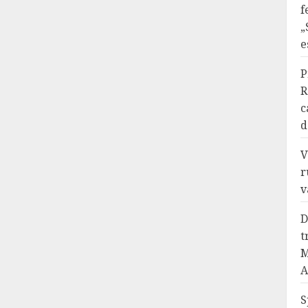
f
„
e
P
R
c
d
V
r
v
D
t
M
A
S