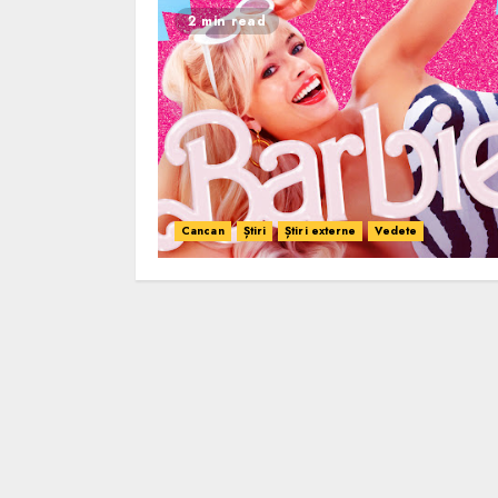
2 min read
Cancan
Știri
Știri externe
Vedete