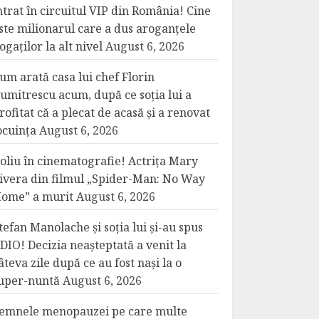
ntrat în circuitul VIP din România! Cine
ste milionarul care a dus aroganțele
ogaților la alt nivel
August 6, 2026
um arată casa lui chef Florin
umitrescu acum, după ce soția lui a
rofitat că a plecat de acasă și a renovat
ocuința
August 6, 2026
oliu în cinematografie! Actrița Mary
ivera din filmul „Spider-Man: No Way
ome” a murit
August 6, 2026
tefan Manolache și soția lui și-au spus
DIO! Decizia neașteptată a venit la
âteva zile după ce au fost nași la o
uper-nuntă
August 6, 2026
emnele menopauzei pe care multe