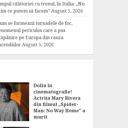
impul călătoriei cu trenul, în Italia: „Nu
tim ce putem să facem”
August 5, 2026
um se formează tornadele de foc,
enomenul periculos care a pus
tăpânire pe Europa din cauza
ncendiilor
August 5, 2026
Doliu în
cinematografie!
Actrița Mary Rivera
din filmul „Spider-
Man: No Way Home” a
murit
AUGUST 6, 2026