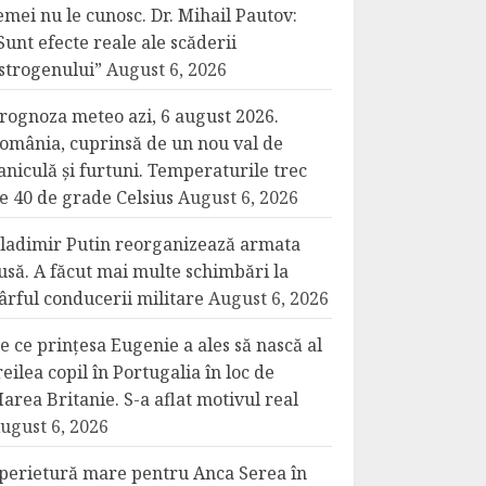
emei nu le cunosc. Dr. Mihail Pautov:
Sunt efecte reale ale scăderii
strogenului”
August 6, 2026
rognoza meteo azi, 6 august 2026.
omânia, cuprinsă de un nou val de
aniculă și furtuni. Temperaturile trec
e 40 de grade Celsius
August 6, 2026
ladimir Putin reorganizează armata
usă. A făcut mai multe schimbări la
ârful conducerii militare
August 6, 2026
e ce prințesa Eugenie a ales să nască al
reilea copil în Portugalia în loc de
area Britanie. S-a aflat motivul real
ugust 6, 2026
perietură mare pentru Anca Serea în