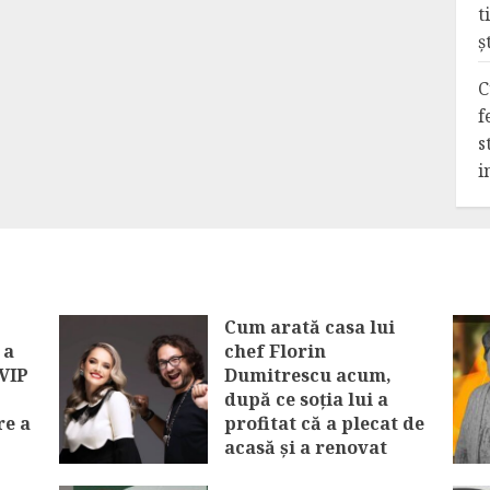
t
ș
C
f
s
i
Cum arată casa lui
 a
chef Florin
 VIP
Dumitrescu acum,
după ce soția lui a
re a
profitat că a plecat de
acasă și a renovat
vel
locuința