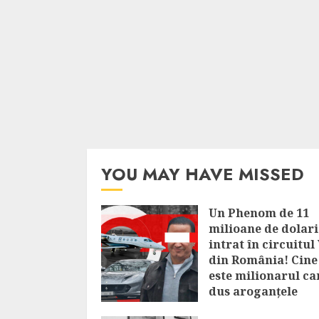
YOU MAY HAVE MISSED
Un Phenom de 11
milioane de dolari
intrat în circuitul
din România! Cine
este milionarul ca
dus aroganțele
bogaților la alt ni