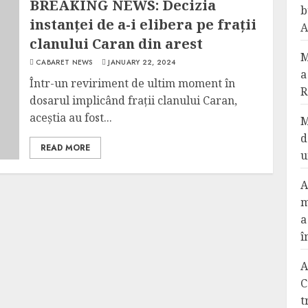
BREAKING NEWS: Decizia
b
instanței de a-i elibera pe frații
A
clanului Caran din arest
M
CABARET NEWS
JANUARY 22, 2024
a
Într-un reviriment de ultim moment în
R
dosarul implicând frații clanului Caran,
aceștia au fost...
M
d
READ MORE
u
A
m
a
î
A
C
t