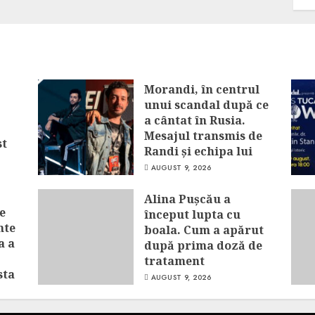
Morandi, în centrul
unui scandal după ce
a cântat în Rusia.
Mesajul transmis de
st
Randi și echipa lui
AUGUST 9, 2026
Alina Pușcău a
e
început lupta cu
nte
boala. Cum a apărut
a a
după prima doză de
tratament
sta
AUGUST 9, 2026