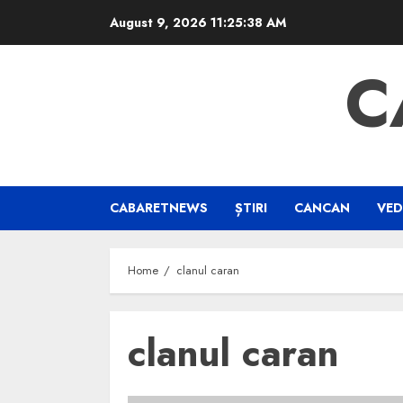
Skip
August 9, 2026
11:25:39 AM
to
content
C
CABARETNEWS
ȘTIRI
CANCAN
VED
Home
clanul caran
clanul caran