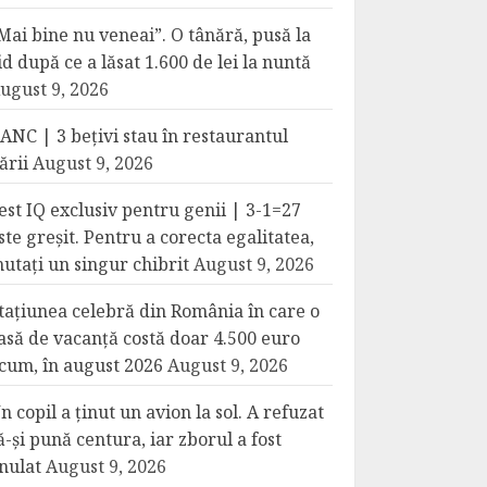
Mai bine nu veneai”. O tânără, pusă la
id după ce a lăsat 1.600 de lei la nuntă
ugust 9, 2026
ANC | 3 bețivi stau în restaurantul
ării
August 9, 2026
est IQ exclusiv pentru genii | 3-1=27
ste greșit. Pentru a corecta egalitatea,
utați un singur chibrit
August 9, 2026
tațiunea celebră din România în care o
asă de vacanță costă doar 4.500 euro
cum, în august 2026
August 9, 2026
n copil a ținut un avion la sol. A refuzat
ă-și pună centura, iar zborul a fost
nulat
August 9, 2026