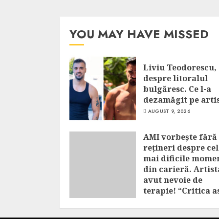
YOU MAY HAVE MISSED
Liviu Teodorescu,
despre litoralul
bulgăresc. Ce l-a
dezamăgit pe arti
AUGUST 9, 2026
AMI vorbește fără
rețineri despre cel
mai dificile mome
din carieră. Artist
avut nevoie de
terapie! “Critica a
îmi făcea rău”
AUGUST 9, 2026