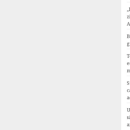
„
z
A
B
g
T
e
m
S
c
a
U
s
a