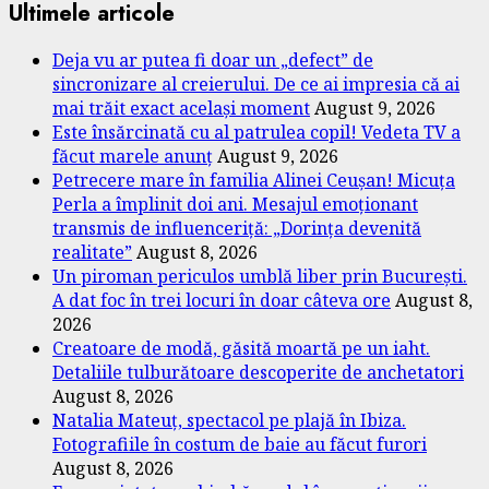
Ultimele articole
Deja vu ar putea fi doar un „defect” de
sincronizare al creierului. De ce ai impresia că ai
mai trăit exact același moment
August 9, 2026
Este însărcinată cu al patrulea copil! Vedeta TV a
făcut marele anunț
August 9, 2026
Petrecere mare în familia Alinei Ceușan! Micuța
Perla a împlinit doi ani. Mesajul emoționant
transmis de influenceriță: „Dorința devenită
realitate”
August 8, 2026
Un piroman periculos umblă liber prin București.
A dat foc în trei locuri în doar câteva ore
August 8,
2026
Creatoare de modă, găsită moartă pe un iaht.
Detaliile tulburătoare descoperite de anchetatori
August 8, 2026
Natalia Mateuț, spectacol pe plajă în Ibiza.
Fotografiile în costum de baie au făcut furori
August 8, 2026