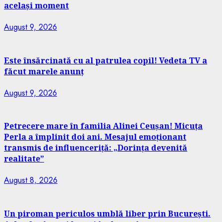
același moment
August 9, 2026
Este însărcinată cu al patrulea copil! Vedeta TV a
făcut marele anunț
August 9, 2026
Petrecere mare în familia Alinei Ceușan! Micuța
Perla a împlinit doi ani. Mesajul emoționant
transmis de influenceriță: „Dorința devenită
realitate”
August 8, 2026
Un piroman periculos umblă liber prin București.