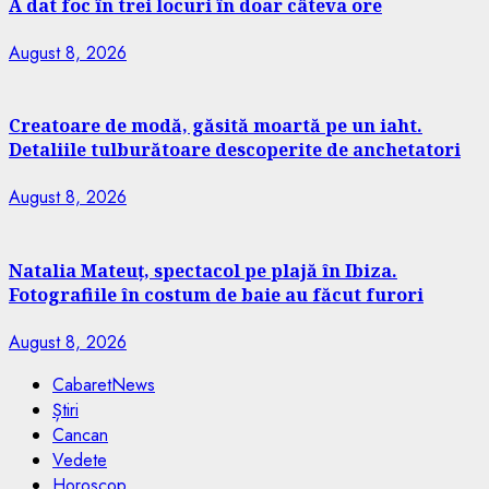
A dat foc în trei locuri în doar câteva ore
August 8, 2026
Creatoare de modă, găsită moartă pe un iaht.
Detaliile tulburătoare descoperite de anchetatori
August 8, 2026
Natalia Mateuț, spectacol pe plajă în Ibiza.
Fotografiile în costum de baie au făcut furori
August 8, 2026
CabaretNews
Știri
Cancan
Vedete
Horoscop