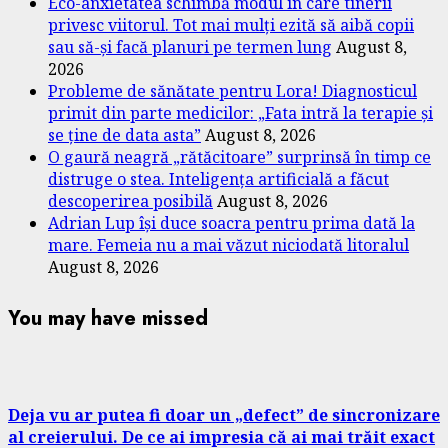
Eco-anxietatea schimbă modul în care tinerii
privesc viitorul. Tot mai mulți ezită să aibă copii
sau să-și facă planuri pe termen lung
August 8,
2026
Probleme de sănătate pentru Lora! Diagnosticul
primit din parte medicilor: „Fata intră la terapie și
se ține de data asta”
August 8, 2026
O gaură neagră „rătăcitoare” surprinsă în timp ce
distruge o stea. Inteligența artificială a făcut
descoperirea posibilă
August 8, 2026
Adrian Lup își duce soacra pentru prima dată la
mare. Femeia nu a mai văzut niciodată litoralul
August 8, 2026
You may have missed
Deja vu ar putea fi doar un „defect” de sincronizare
al creierului. De ce ai impresia că ai mai trăit exact