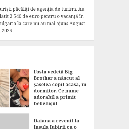
uriști păcăliți de agenția de turism. Au
lătit 3.540 de euro pentru o vacanță în
ulgaria la care nu au mai ajuns
August
, 2026
Fosta vedetă Big
Brother a născut al
șaselea copil acasă, în
dormitor. Ce nume
adorabil a primit
bebelușul
AUGUST 7, 2026
Daiana a revenit la
Insula Iubirii cu o