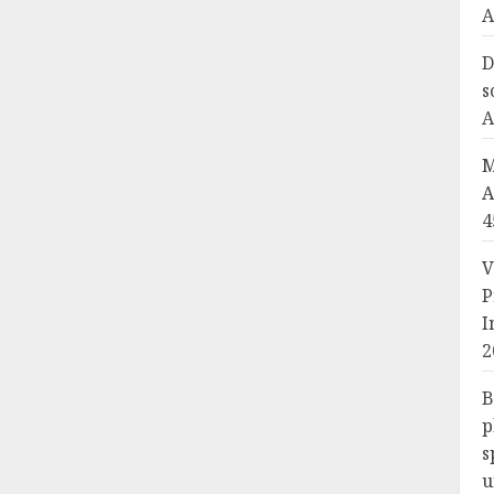
A
D
s
A
M
A
4
V
P
I
2
B
p
s
u