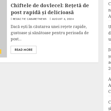
C
Chiftele de dovlecel: Rețetă de
n
post rapidă și delicioasă
A
REDACTIE CABARETNEWS
AUGUST 6, 2024
Dacă ești în căutarea unei rețete rapide,
U
gustoase și sănătoase pentru perioada de
d
post...
u
F
READ MORE
ș
a
2
A
A
C
C
ș