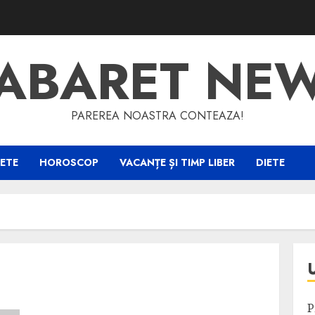
ABARET NE
PAREREA NOASTRA CONTEAZA!
ETE
HOROSCOP
VACANȚE ȘI TIMP LIBER
DIETE
P