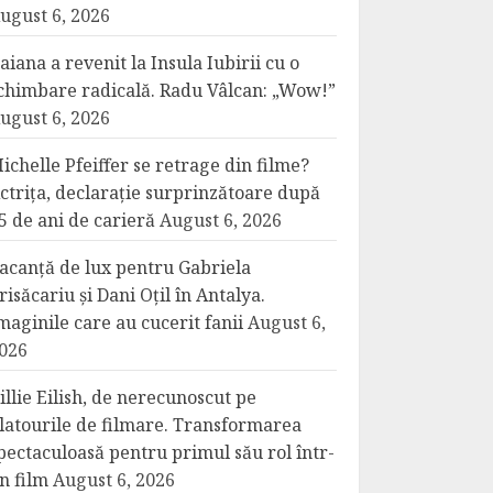
ugust 6, 2026
aiana a revenit la Insula Iubirii cu o
chimbare radicală. Radu Vâlcan: „Wow!”
ugust 6, 2026
ichelle Pfeiffer se retrage din filme?
ctrița, declarație surprinzătoare după
5 de ani de carieră
August 6, 2026
acanță de lux pentru Gabriela
risăcariu și Dani Oțil în Antalya.
maginile care au cucerit fanii
August 6,
026
illie Eilish, de nerecunoscut pe
latourile de filmare. Transformarea
pectaculoasă pentru primul său rol într-
n film
August 6, 2026