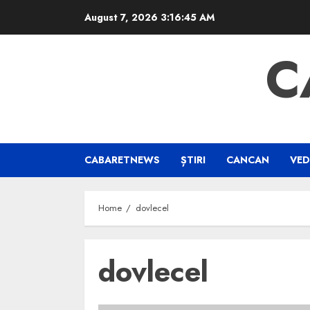
Skip
August 7, 2026
3:16:45 AM
to
content
C
CABARETNEWS
ȘTIRI
CANCAN
VED
Home
dovlecel
dovlecel