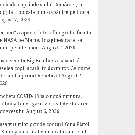
anicula cuprinde sudul României, iar
opțile tropicale pun stăpânire pe litoral
ugust 7, 2026
n „om” a apărut într-o fotografie făcută
e NASA pe Marte. Imaginea care i-a
imit pe internauți
August 7, 2026
osta vedetă Big Brother a născut al
aselea copil acasă, în dormitor. Ce nume
dorabil a primit bebelușul
August 7,
026
ncheta COVID-19 ia o nouă turnură.
nthony Fauci, găsit vinovat de sfidarea
ongresului
August 6, 2026
asa visurilor prinde contur! Gina Pistol
i Smiley au arătat cum arată șantierul