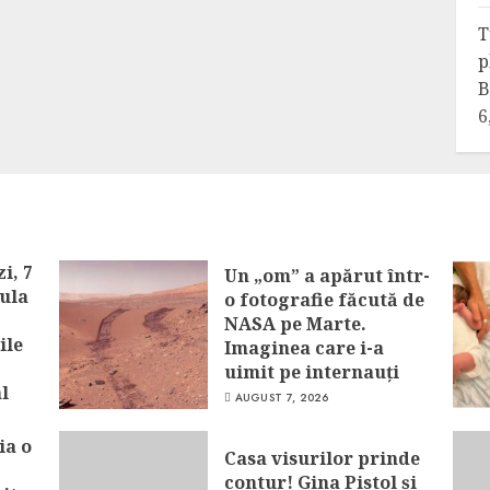
T
p
B
6
i, 7
Un „om” a apărut într-
cula
o fotografie făcută de
NASA pe Marte.
ile
Imaginea care i-a
uimit pe internauți
l
AUGUST 7, 2026
ia o
Casa visurilor prinde
contur! Gina Pistol și