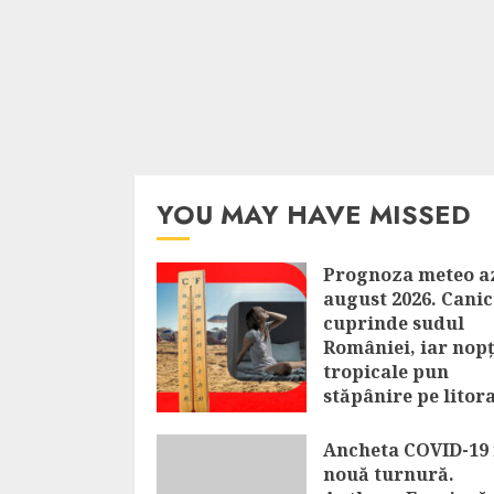
YOU MAY HAVE MISSED
Prognoza meteo az
august 2026. Cani
cuprinde sudul
României, iar nopț
tropicale pun
stăpânire pe litora
AUGUST 7, 2026
Ancheta COVID-19 
nouă turnură.