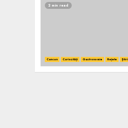
2 min read
Cancan
Curiozități
Gastronomie
Rețete
Știri