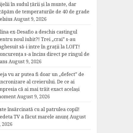
ijelii în sudul țării și la munte, dar
căpăm de temperaturile de 40 de grade
elsius
August 9, 2026
lina ex-Desafio a deschis castingul
entru noul iubit?! Trei „crai” s-au
nghesuit să-i intre în grații la LOFT!
oncurența s-a încins direct pe ringul de
ans
August 9, 2026
eja vu ar putea fi doar un „defect” de
incronizare al creierului. De ce ai
mpresia că ai mai trăit exact același
oment
August 9, 2026
ste însărcinată cu al patrulea copil!
edeta TV a făcut marele anunț
August
, 2026