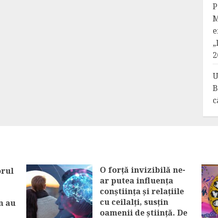
P
M
e
„
2
U
B
c
O forță invizibilă ne-
orul
ar putea influența
conștiința și relațiile
cu ceilalți, susțin
n au
oamenii de știință. De