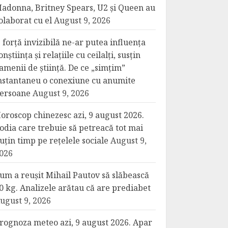
adonna, Britney Spears, U2 și Queen au
olaborat cu el
August 9, 2026
 forță invizibilă ne-ar putea influența
onștiința și relațiile cu ceilalți, susțin
amenii de știință. De ce „simțim”
nstantaneu o conexiune cu anumite
ersoane
August 9, 2026
oroscop chinezesc azi, 9 august 2026.
odia care trebuie să petreacă tot mai
uțin timp pe rețelele sociale
August 9,
026
um a reușit Mihail Pautov să slăbească
0 kg. Analizele arătau că are prediabet
ugust 9, 2026
rognoza meteo azi, 9 august 2026. Apar