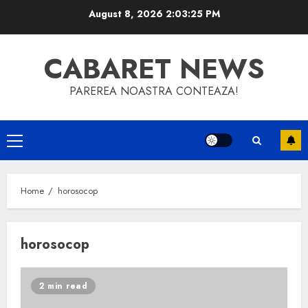
Skip
August 8, 2026
2:03:25 PM
to
content
CABARET NEWS
PAREREA NOASTRA CONTEAZA!
Primary
Menu
Home
horosocop
horosocop
2 min read