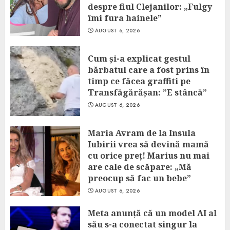
despre fiul Clejanilor: „Fulgy
îmi fura hainele”
AUGUST 6, 2026
Cum și-a explicat gestul
bărbatul care a fost prins în
timp ce făcea graffiti pe
Transfăgărășan: ”E stâncă”
AUGUST 6, 2026
Maria Avram de la Insula
Iubirii vrea să devină mamă
cu orice preț! Marius nu mai
are cale de scăpare: „Mă
preocup să fac un bebe”
AUGUST 6, 2026
Meta anunță că un model AI al
său s-a conectat singur la