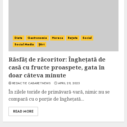
Diete
Gastronomie
Horeca
Rețete
Social
Social Media
Știri
Răsfăț de răcoritor: Înghețată de
casă cu fructe proaspete, gata în
doar câteva minute
REDACTIE CABARETNEWS
APRIL 29, 2025
În zilele toride de primăvară-vară, nimic nu se
compară cu o porție de înghețată...
READ MORE