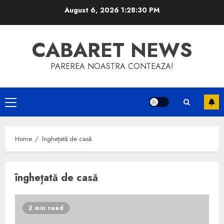
Skip
August 6, 2026
1:28:30 PM
to
content
CABARET NEWS
PAREREA NOASTRA CONTEAZA!
Primary
Menu
Home
înghețată de casă
înghețată de casă
2 min read