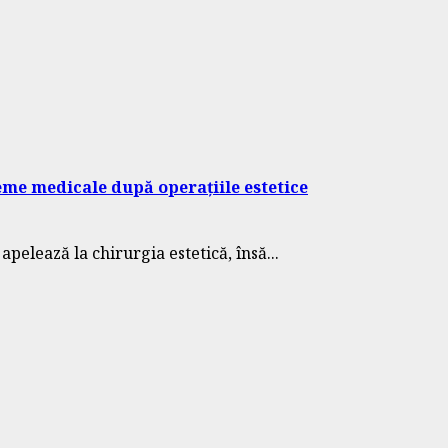
leme medicale după operațiile estetice
pelează la chirurgia estetică, însă...