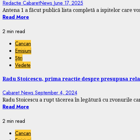
Redactie CabaretNews
June 17, 2025
Antena 1 a făcut publică lista completă a ispitelor care vor
Read More
2 min read
Cancan
Emisiuni
Știri
Vedete
Radu Stoicescu, prima reacție despre presupusa relație
Cabaret News
September 4, 2024
Radu Stoicescu a rupt tăcerea în legătură cu zvonurile ca
Read More
2 min read
Cancan