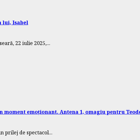
 lui, Isabel
eară, 22 iulie 2025,...
cu un moment emoționant. Antena 1, omagiu pentru Teo
 prilej de spectacol...