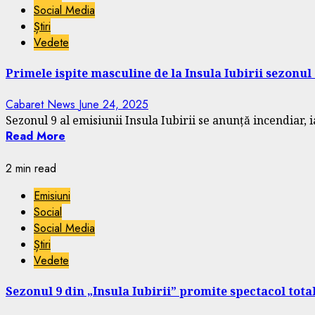
Social Media
Știri
Vedete
Primele ispite masculine de la Insula Iubirii sezonul 
Cabaret News
June 24, 2025
Sezonul 9 al emisiunii Insula Iubirii se anunță incendiar, i
Read More
2 min read
Emisiuni
Social
Social Media
Știri
Vedete
Sezonul 9 din „Insula Iubirii” promite spectacol total