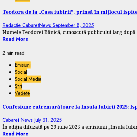
Teodora de la „Casa iubirii”, prinsă în mijlocul ispi
Redactie CabaretNews
September 8, 2025
Numele Teodorei Bănică, cunoscută publicului larg după pa
Read More
2 min read
Emisiuni
Social
Social Media
Știri
Vedete
Confesiune cutremurătoare la Insula Iubirii 2025: Is
Cabaret News
July 31, 2025
În ediția difuzată pe 29 iulie 2025 a emisiunii „Insula Iubiri
Read More