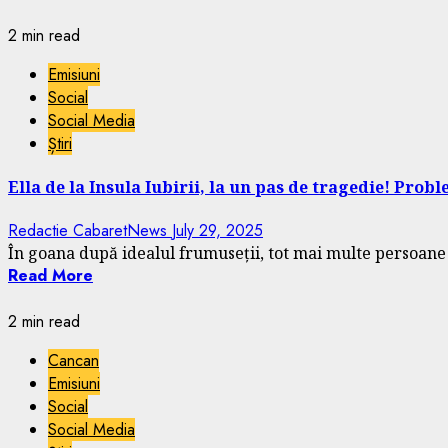
2 min read
Emisiuni
Social
Social Media
Știri
Ella de la Insula Iubirii, la un pas de tragedie! Prob
Redactie CabaretNews
July 29, 2025
În goana după idealul frumuseții, tot mai multe persoane a
Read More
2 min read
Cancan
Emisiuni
Social
Social Media