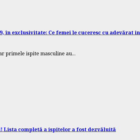
9, în exclusivitate: Ce femei le cuceresc cu adevărat i
ar primele ispite masculine au...
! Lista completă a ispitelor a fost dezvăluită