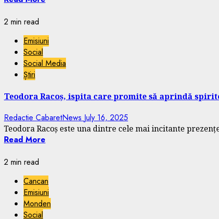
2 min read
Emisiuni
Social
Social Media
Știri
Teodora Racoș, ispita care promite să aprindă spirite
Redactie CabaretNews
July 16, 2025
Teodora Racoș este una dintre cele mai incitante prezențe 
Read More
2 min read
Cancan
Emisiuni
Monden
Social