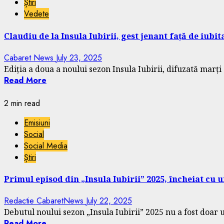
Știri
Vedete
Claudiu de la Insula Iubirii, gest jenant față de iubita
Cabaret News
July 23, 2025
Ediția a doua a noului sezon Insula Iubirii, difuzată marți s
Read More
2 min read
Emisiuni
Social
Social Media
Știri
Primul episod din „Insula Iubirii” 2025, încheiat 
Redactie CabaretNews
July 22, 2025
Debutul noului sezon „Insula Iubirii” 2025 nu a fost doar un
Read More