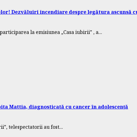
telor! Dezvăluiri incendiare despre legătura ascunsă 
rticiparea la emisiunea „Casa iubirii” , a...
pita Mattia, diagnosticată cu cancer în adolescență
i”, telespectatorii au fost...