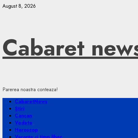
Skip
August 8, 2026
to
content
Cabaret new
Parerea noastra conteaza!
Primary
CabaretNews
Menu
Știri
Cancan
Vedete
Horoscop
Vacanțe și timp liber