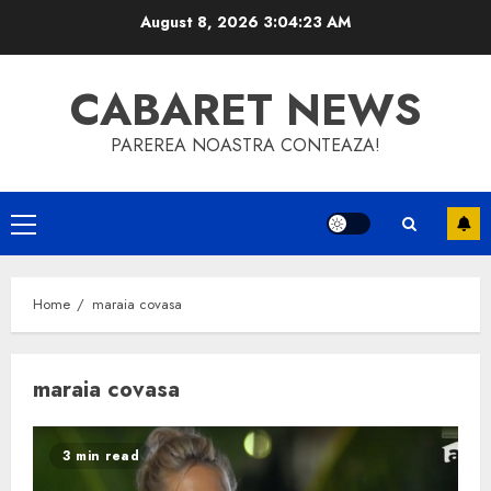
Skip
August 8, 2026
3:04:23 AM
to
content
CABARET NEWS
PAREREA NOASTRA CONTEAZA!
Primary
Menu
Home
maraia covasa
maraia covasa
3 min read