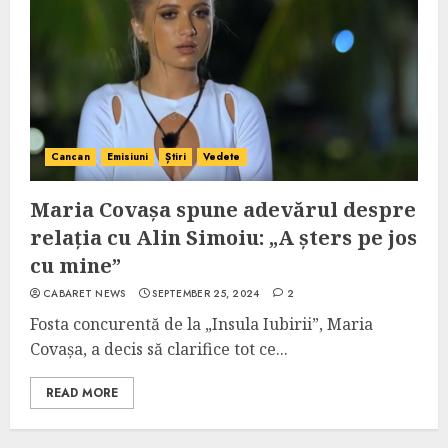
Cancan
Emisiuni
Știri
Vedete
Maria Covașa spune adevărul despre
relația cu Alin Simoiu: „A șters pe jos
cu mine”
CABARET NEWS
SEPTEMBER 25, 2024
2
Fosta concurentă de la „Insula Iubirii”, Maria
Covașa, a decis să clarifice tot ce...
READ MORE