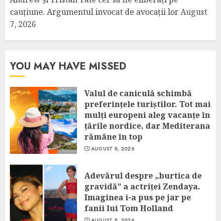
cauțiune. Argumentul invocat de avocații lor
August
7, 2026
YOU MAY HAVE MISSED
Valul de caniculă schimbă
preferințele turiștilor. Tot mai
mulți europeni aleg vacanțe în
țările nordice, dar Mediterana
rămâne în top
AUGUST 8, 2026
Adevărul despre „burtica de
gravidă” a actriței Zendaya.
Imaginea i-a pus pe jar pe
fanii lui Tom Holland
AUGUST 8, 2026