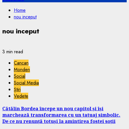
Home
nou inceput
nou inceput
3 min read
Cancan
Monden
Social
Social Media
Știri
Vedete
Cătălin Bordea începe un nou capitol și își
marchează transformarea cu un tatuaj simbolic.
De ce nu renunță totuși la amintirea fostei soții