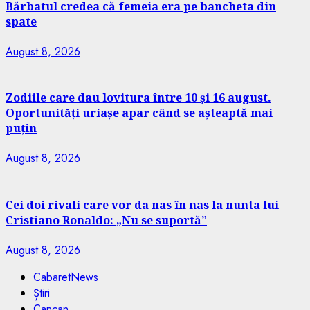
Bărbatul credea că femeia era pe bancheta din
spate
August 8, 2026
Zodiile care dau lovitura între 10 și 16 august.
Oportunități uriașe apar când se așteaptă mai
puțin
August 8, 2026
Cei doi rivali care vor da nas în nas la nunta lui
Cristiano Ronaldo: „Nu se suportă”
August 8, 2026
CabaretNews
Știri
Cancan