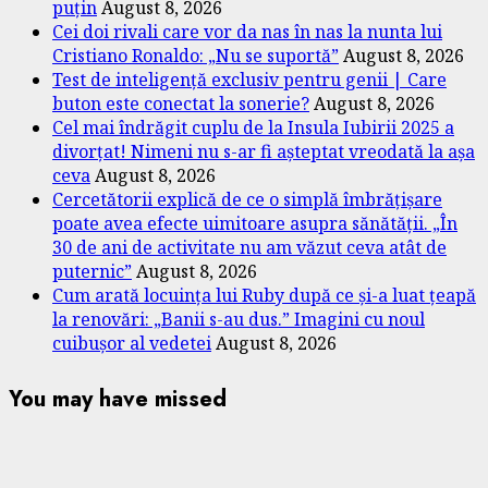
puțin
August 8, 2026
Cei doi rivali care vor da nas în nas la nunta lui
Cristiano Ronaldo: „Nu se suportă”
August 8, 2026
Test de inteligență exclusiv pentru genii | Care
buton este conectat la sonerie?
August 8, 2026
Cel mai îndrăgit cuplu de la Insula Iubirii 2025 a
divorțat! Nimeni nu s-ar fi așteptat vreodată la așa
ceva
August 8, 2026
Cercetătorii explică de ce o simplă îmbrățișare
poate avea efecte uimitoare asupra sănătății. „În
30 de ani de activitate nu am văzut ceva atât de
puternic”
August 8, 2026
Cum arată locuința lui Ruby după ce și-a luat țeapă
la renovări: „Banii s-au dus.” Imagini cu noul
cuibușor al vedetei
August 8, 2026
You may have missed