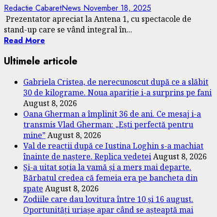
Redactie CabaretNews
November 18, 2025
Prezentator apreciat la Antena 1, cu spectacole de
stand-up care se vând integral în...
Read More
Ultimele articole
Gabriela Cristea, de nerecunoscut după ce a slăbit
30 de kilograme. Noua apariție i-a surprins pe fani
August 8, 2026
Oana Gherman a împlinit 36 de ani. Ce mesaj i-a
transmis Vlad Gherman: „Ești perfectă pentru
mine”
August 8, 2026
Val de reacții după ce Iustina Loghin s-a machiat
înainte de naștere. Replica vedetei
August 8, 2026
Și-a uitat soția la vamă și a mers mai departe.
Bărbatul credea că femeia era pe bancheta din
spate
August 8, 2026
Zodiile care dau lovitura între 10 și 16 august.
Oportunități uriașe apar când se așteaptă mai