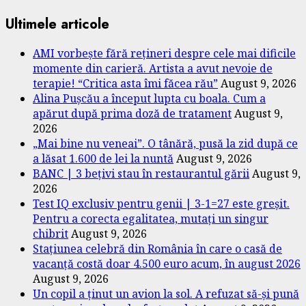
Ultimele articole
AMI vorbește fără rețineri despre cele mai dificile
momente din carieră. Artista a avut nevoie de
terapie! “Critica asta îmi făcea rău”
August 9, 2026
Alina Pușcău a început lupta cu boala. Cum a
apărut după prima doză de tratament
August 9,
2026
„Mai bine nu veneai”. O tânără, pusă la zid după ce
a lăsat 1.600 de lei la nuntă
August 9, 2026
BANC | 3 bețivi stau în restaurantul gării
August 9,
2026
Test IQ exclusiv pentru genii | 3-1=27 este greșit.
Pentru a corecta egalitatea, mutați un singur
chibrit
August 9, 2026
Stațiunea celebră din România în care o casă de
vacanță costă doar 4.500 euro acum, în august 2026
August 9, 2026
Un copil a ținut un avion la sol. A refuzat să-și pună