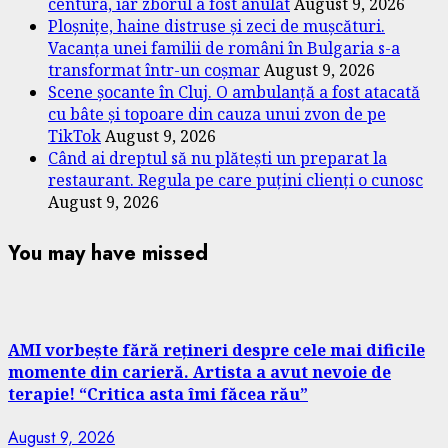
centura, iar zborul a fost anulat
August 9, 2026
Ploșnițe, haine distruse și zeci de mușcături.
Vacanța unei familii de români în Bulgaria s-a
transformat într-un coșmar
August 9, 2026
Scene șocante în Cluj. O ambulanță a fost atacată
cu bâte și topoare din cauza unui zvon de pe
TikTok
August 9, 2026
Când ai dreptul să nu plătești un preparat la
restaurant. Regula pe care puțini clienți o cunosc
August 9, 2026
You may have missed
AMI vorbește fără rețineri despre cele mai dificile
momente din carieră. Artista a avut nevoie de
terapie! “Critica asta îmi făcea rău”
August 9, 2026