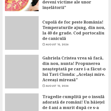
deveni victime ale unor
înșelătorii”
AUGUST 10, 2026
Cupolă de foc peste România!
Temperaturile ajung, din nou,
la 40 de grade. Cod portocaliu
de caniculă
AUGUST 10, 2026
Gabriela Cristea vrea să facă,
din nou, nunta! Propunerea
neașteptată pe care i-a făcut-o
lui Tavi Clonda: „Același mire.
Aceeași mireasă”
AUGUST 10, 2026
Tragedie cumplită pe o insulă
adorată de români! Un băiețel
de 4 ani a murit după ce s-a