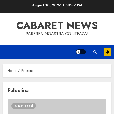
Skip
August 10, 2026
1:59:00 PM
to
content
CABARET NEWS
PAREREA NOASTRA CONTEAZA!
Primary
Menu
Home
Palestina
Palestina
4 min read