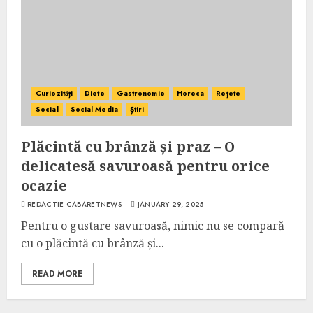
Curiozități
Diete
Gastronomie
Horeca
Rețete
Social
Social Media
Știri
Plăcintă cu brânză și praz – O
delicatesă savuroasă pentru orice
ocazie
REDACTIE CABARETNEWS
JANUARY 29, 2025
Pentru o gustare savuroasă, nimic nu se compară
cu o plăcintă cu brânză și...
READ MORE