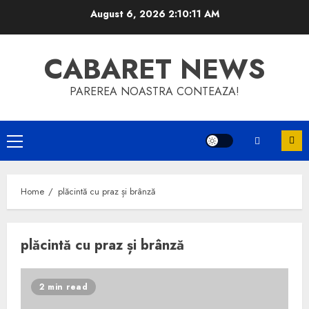
Skip
August 6, 2026
2:10:11 AM
to
content
CABARET NEWS
PAREREA NOASTRA CONTEAZA!
Primary
Menu
Home
plăcintă cu praz și brânză
plăcintă cu praz și brânză
2 min read