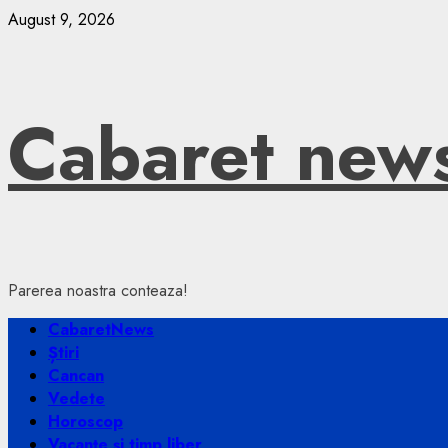
Skip
August 9, 2026
to
content
Cabaret new
Parerea noastra conteaza!
Primary
CabaretNews
Menu
Știri
Cancan
Vedete
Horoscop
Vacanțe și timp liber