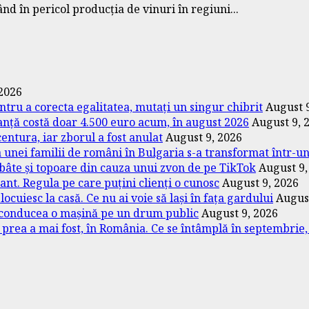
nd în pericol producția de vinuri în regiuni...
 2026
entru a corecta egalitatea, mutați un singur chibrit
August 
anță costă doar 4.500 euro acum, în august 2026
August 9, 
centura, iar zborul a fost anulat
August 9, 2026
ța unei familii de români în Bulgaria s-a transformat într-
 bâte și topoare din cauza unui zvon de pe TikTok
August 9,
ant. Regula pe care puțini clienți o cunosc
August 9, 2026
cuiesc la casă. Ce nu ai voie să lași în fața gardului
August
i conducea o mașină pe un drum public
August 9, 2026
ea a mai fost, în România. Ce se întâmplă în septembrie, o