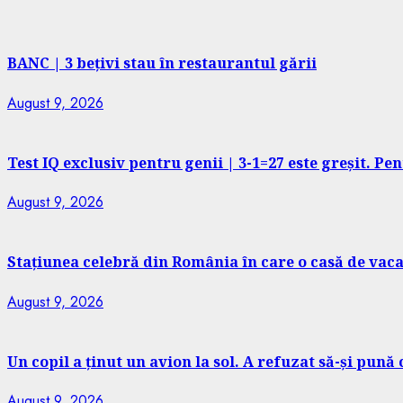
BANC | 3 bețivi stau în restaurantul gării
August 9, 2026
Test IQ exclusiv pentru genii | 3-1=27 este greșit. Pe
August 9, 2026
Stațiunea celebră din România în care o casă de vaca
August 9, 2026
Un copil a ținut un avion la sol. A refuzat să-și pună
August 9, 2026