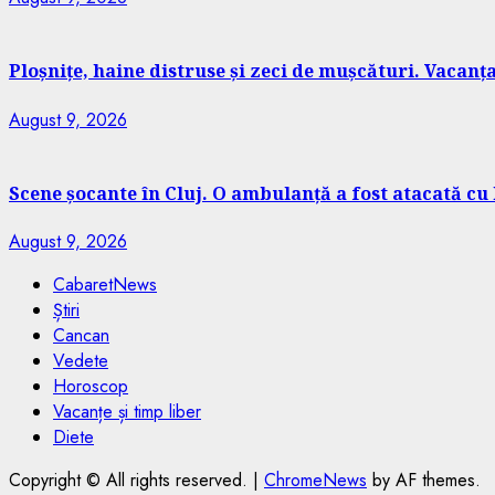
Ploșnițe, haine distruse și zeci de mușcături. Vacan
August 9, 2026
Scene șocante în Cluj. O ambulanță a fost atacată cu
August 9, 2026
CabaretNews
Știri
Cancan
Vedete
Horoscop
Vacanțe și timp liber
Diete
Copyright © All rights reserved.
|
ChromeNews
by AF themes.