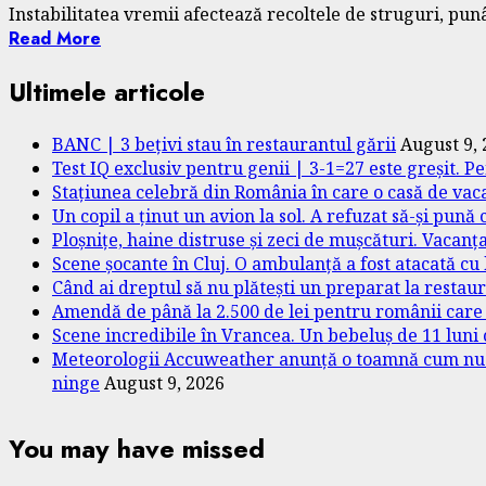
Instabilitatea vremii afectează recoltele de struguri, punâ
Read More
Ultimele articole
BANC | 3 bețivi stau în restaurantul gării
August 9,
Test IQ exclusiv pentru genii | 3-1=27 este greșit. P
Stațiunea celebră din România în care o casă de vac
Un copil a ținut un avion la sol. A refuzat să-și pună 
Ploșnițe, haine distruse și zeci de mușcături. Vacan
Scene șocante în Cluj. O ambulanță a fost atacată cu
Când ai dreptul să nu plătești un preparat la restaur
Amendă de până la 2.500 de lei pentru românii care lo
Scene incredibile în Vrancea. Un bebeluș de 11 lun
Meteorologii Accuweather anunță o toamnă cum nu pr
ninge
August 9, 2026
You may have missed