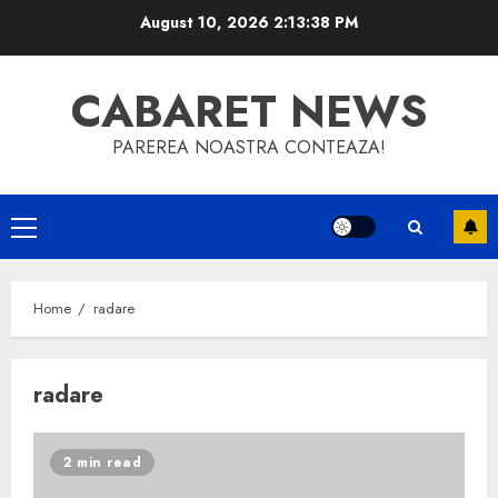
Skip
August 10, 2026
2:13:38 PM
to
content
CABARET NEWS
PAREREA NOASTRA CONTEAZA!
Primary
Menu
Home
radare
radare
2 min read