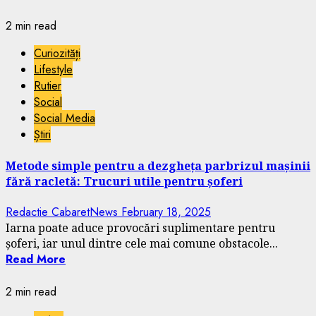
2 min read
Curiozități
Lifestyle
Rutier
Social
Social Media
Știri
Metode simple pentru a dezgheța parbrizul mașinii
fără racletă: Trucuri utile pentru șoferi
Redactie CabaretNews
February 18, 2025
Iarna poate aduce provocări suplimentare pentru
șoferi, iar unul dintre cele mai comune obstacole...
Read More
2 min read