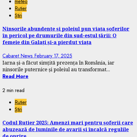
meteo
Rutier
Știri
Ninsorile abundente și poleiul pun viața șoferilor
în pericol pe drumurile din sud-estul țării: O
femeie din Galați și-a pierdut viața
Cabaret News
February 17, 2025
Iarna și-a făcut simțită prezența în România, iar
ninsorile puternice și poleiul au transformat...
Read More
2 min read
Rutier
Știri
Codul Rutier 2025: Amenzi mari pentru șoferii care
abuzează de luminile de avarii și încalcă regulile
de oprire