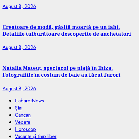
August 8, 2026
Creatoare de modă, găsită moartă pe un iaht.
Detaliile tulburătoare descoperite de anchetatori
August 8, 2026
Natalia Mateuț, spectacol pe plajă în Ibiza.
Fotografiile în costum de baie au făcut furori
August 8, 2026
CabaretNews
Știri
Cancan
Vedete
Horoscop
Vacanțe și timp liber