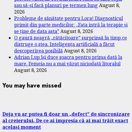
sau să-și facă planuri pe termen lung
August 8,
2026
Probleme de sănătate pentru Lora! Diagnosticul
primit din parte medicilor: „Fata intră la terapie și
se ține de data asta”
August 8, 2026
O gaură neagră „rătăcitoare” surprinsă în timp ce
distruge o stea. Inteligența artificială a făcut
descoperirea posibilă
August 8, 2026
Adrian Lup își duce soacra pentru prima dată la
mare. Femeia nu a mai văzut niciodată litoralul
August 8, 2026
You may have missed
Deja vu ar putea fi doar un „defect” de sincronizare
al creierului. De ce ai impresia că ai mai trăit exact
același moment