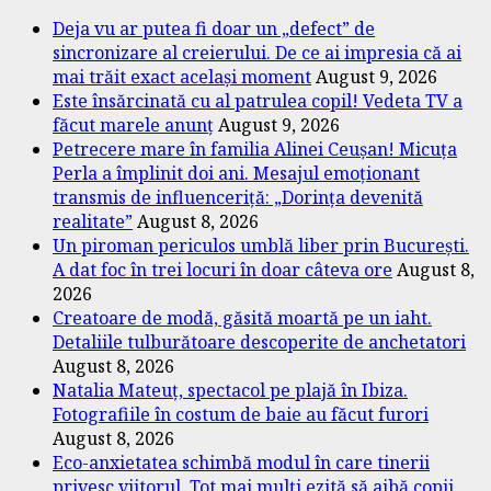
Deja vu ar putea fi doar un „defect” de
sincronizare al creierului. De ce ai impresia că ai
mai trăit exact același moment
August 9, 2026
Este însărcinată cu al patrulea copil! Vedeta TV a
făcut marele anunț
August 9, 2026
Petrecere mare în familia Alinei Ceușan! Micuța
Perla a împlinit doi ani. Mesajul emoționant
transmis de influenceriță: „Dorința devenită
realitate”
August 8, 2026
Un piroman periculos umblă liber prin București.
A dat foc în trei locuri în doar câteva ore
August 8,
2026
Creatoare de modă, găsită moartă pe un iaht.
Detaliile tulburătoare descoperite de anchetatori
August 8, 2026
Natalia Mateuț, spectacol pe plajă în Ibiza.
Fotografiile în costum de baie au făcut furori
August 8, 2026
Eco-anxietatea schimbă modul în care tinerii
privesc viitorul. Tot mai mulți ezită să aibă copii