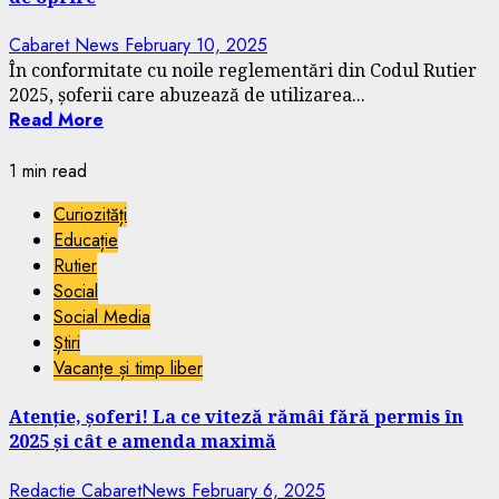
Cabaret News
February 10, 2025
În conformitate cu noile reglementări din Codul Rutier
2025, șoferii care abuzează de utilizarea...
Read More
1 min read
Curiozități
Educație
Rutier
Social
Social Media
Știri
Vacanțe și timp liber
Atenție, șoferi! La ce viteză rămâi fără permis în
2025 și cât e amenda maximă
Redactie CabaretNews
February 6, 2025