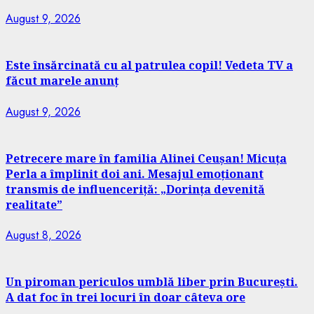
August 9, 2026
Este însărcinată cu al patrulea copil! Vedeta TV a
făcut marele anunț
August 9, 2026
Petrecere mare în familia Alinei Ceușan! Micuța
Perla a împlinit doi ani. Mesajul emoționant
transmis de influenceriță: „Dorința devenită
realitate”
August 8, 2026
Un piroman periculos umblă liber prin București.
A dat foc în trei locuri în doar câteva ore