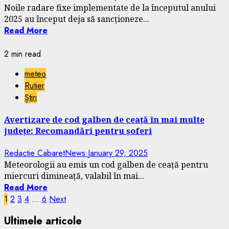
Noile radare fixe implementate de la începutul anului
2025 au început deja să sancționeze...
Read More
2 min read
meteo
Rutier
Știri
Avertizare de cod galben de ceață în mai multe
județe: Recomandări pentru șoferi
Redactie CabaretNews
January 29, 2025
Meteorologii au emis un cod galben de ceață pentru
miercuri dimineață, valabil în mai...
Read More
Posts
1
2
3
4
…
6
Next
pagination
Ultimele articole