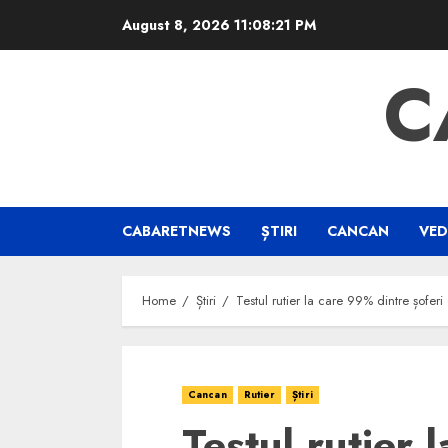
Skip
August 8, 2026
11:08:21 PM
to
content
C
CABARETNEWS
ȘTIRI
CANCAN
VED
Home
Știri
Testul rutier la care 99% dintre șofer
Cancan
Rutier
Știri
Testul rutier