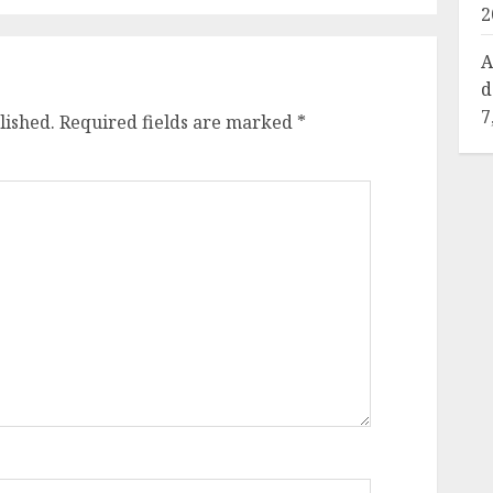
2
A
d
7
lished.
Required fields are marked
*