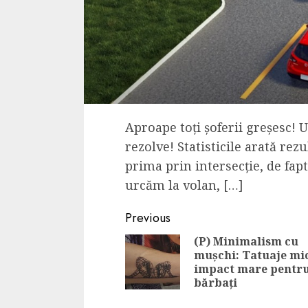
Aproape toți șoferii greșesc! Un
rezolve! Statisticile arată re
prima prin intersecție, de fap
urcăm la volan, […]
Continue
Previous
Reading
(P) Minimalism cu
mușchi: Tatuaje mic
impact mare pentr
bărbați