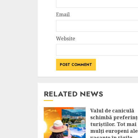
Email
Website
RELATED NEWS
Valul de caniculă
schimbă preferinț
turiștilor. Tot mai
mulți europeni al
vacanțe în țările