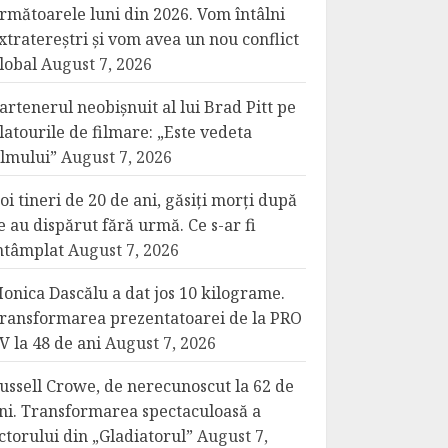
rmătoarele luni din 2026. Vom întâlni
xtratereștri și vom avea un nou conflict
lobal
August 7, 2026
artenerul neobișnuit al lui Brad Pitt pe
latourile de filmare: „Este vedeta
ilmului”
August 7, 2026
oi tineri de 20 de ani, găsiți morți după
e au dispărut fără urmă. Ce s-ar fi
ntâmplat
August 7, 2026
onica Dascălu a dat jos 10 kilograme.
ransformarea prezentatoarei de la PRO
V la 48 de ani
August 7, 2026
ussell Crowe, de nerecunoscut la 62 de
ni. Transformarea spectaculoasă a
ctorului din „Gladiatorul”
August 7,