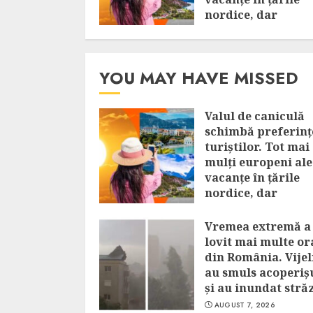
nordice, dar
Mediterana rămâ
în top
AUGUST 8, 2026
YOU MAY HAVE MISSED
Valul de caniculă
schimbă preferinț
turiștilor. Tot mai
mulți europeni al
vacanțe în țările
nordice, dar
Mediterana rămân
top
Vremea extremă a
lovit mai multe or
AUGUST 8, 2026
din România. Vijel
au smuls acoperiș
și au inundat străz
AUGUST 7, 2026