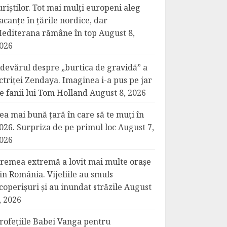
uriștilor. Tot mai mulți europeni aleg
acanțe în țările nordice, dar
editerana rămâne în top
August 8,
026
devărul despre „burtica de gravidă” a
ctriței Zendaya. Imaginea i-a pus pe jar
e fanii lui Tom Holland
August 8, 2026
ea mai bună țară în care să te muți în
026. Surpriza de pe primul loc
August 7,
026
remea extremă a lovit mai multe orașe
in România. Vijeliile au smuls
coperișuri și au inundat străzile
August
, 2026
rofețiile Babei Vanga pentru