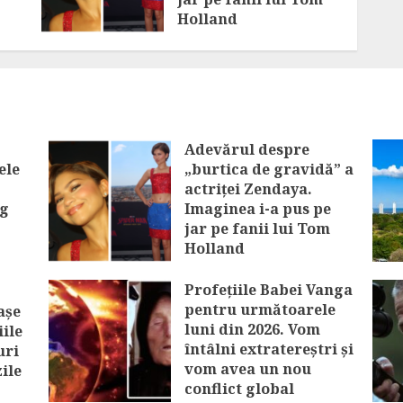
Holland
ne
AUGUST 8, 2026
Adevărul despre
ele
„burtica de gravidă” a
actriței Zendaya.
eg
Imaginea i-a pus pe
jar pe fanii lui Tom
Holland
e în
AUGUST 8, 2026
Profețiile Babei Vanga
pentru următoarele
așe
luni din 2026. Vom
iile
întâlni extratereștri și
uri
vom avea un nou
ile
conflict global