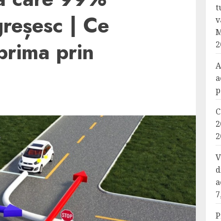
t
greșesc | Ce
v
M
prima prin
2
A
a
p
C
2
2
V
d
a
7
P