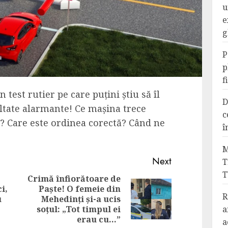
u
e
g
P
p
f
 test rutier pe care puțini știu să îl
D
zultate alarmante! Ce mașina trece
c
t? Care este ordinea corectă? Când ne
î
M
Next
T
T
Crimă înfiorătoare de
i,
Paște! O femeie din
Previous
Next
R
u
Mehedinți și-a ucis
post:
post:
soțul: „Tot timpul ei
a
erau cu…”
a