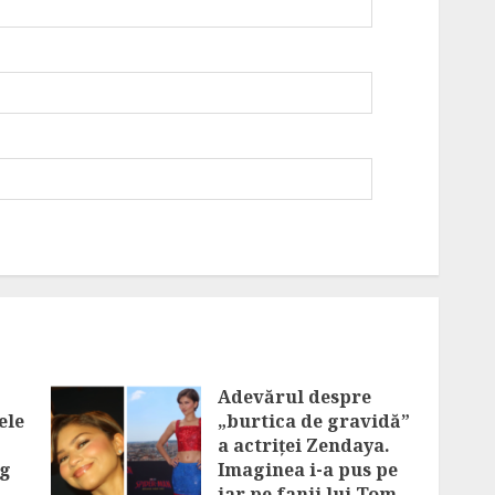
Adevărul despre
ele
„burtica de gravidă”
a actriței Zendaya.
eg
Imaginea i-a pus pe
jar pe fanii lui Tom