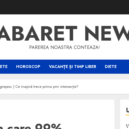
ABARET NE
PAREREA NOASTRA CONTEAZA!
ETE
HOROSCOP
VACANȚE ȘI TIMP LIBER
DIETE
i greșesc | Ce mașină trece prima prin intersecție?
 la care 99%
V