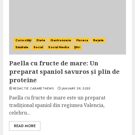
Curiozități
Diete
Gastronomie
Horeca
Rețete
Sănătate
Social
Social Media
Știri
Paella cu fructe de mare: Un
preparat spaniol savuros și plin de
proteine
REDACTIE CABARETNEWS
JANUARY 29, 2025
Paella cu fructe de mare este un preparat
tradițional spaniol din regiunea Valencia,
celebru...
READ MORE