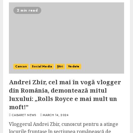
2 min read
Cancan
Social Media
Știri
Vedete
Andrei Zbir, cel mai în vogă vlogger
din România, demontează mitul
luxului: „Rolls Royce e mai mult un
moft!”
CABARET NEWS
MARCH 14, 2024
Vloggerul Andrei Zbir, cunoscut pentru a atinge
locurile fruntașe în secțiunea românească de