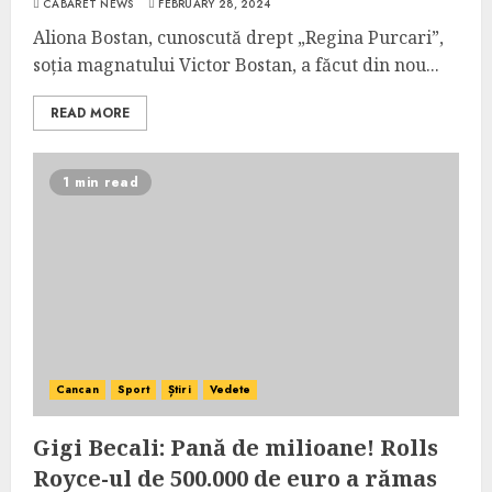
CABARET NEWS
FEBRUARY 28, 2024
Aliona Bostan, cunoscută drept „Regina Purcari”,
soția magnatului Victor Bostan, a făcut din nou...
READ MORE
1 min read
Cancan
Sport
Știri
Vedete
Gigi Becali: Pană de milioane! Rolls
Royce-ul de 500.000 de euro a rămas