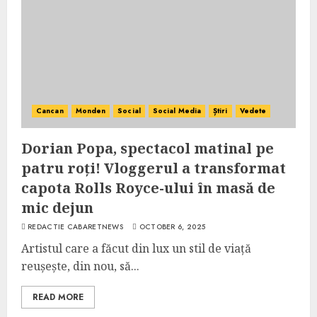
Cancan
Monden
Social
Social Media
Știri
Vedete
Dorian Popa, spectacol matinal pe
patru roți! Vloggerul a transformat
capota Rolls Royce-ului în masă de
mic dejun
REDACTIE CABARETNEWS
OCTOBER 6, 2025
Artistul care a făcut din lux un stil de viață
reușește, din nou, să...
READ MORE