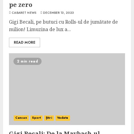
pe zero
CABARET NEWS
DECEMBER 13, 2023
Gigi Becali, pe butuci cu Rolls-ul de jumătate de
milion! Limuzina de lux a...
READ MORE
2 min read
Cancan
Sport
Știri
Vedete
Gigi Becali: De la Maybach-ul