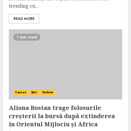
trending cu...
READ MORE
1 min read
Cancan
Știri
Vedete
Aliona Bostan trage folosurile
creșterii la bursă după extinderea
în Orientul Mijlociu și Africa