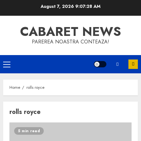
Skip
August 7, 2026
9:07:28 AM
to
content
CABARET NEWS
PAREREA NOASTRA CONTEAZA!
Primary
Menu
Home
rolls royce
rolls royce
5 min read