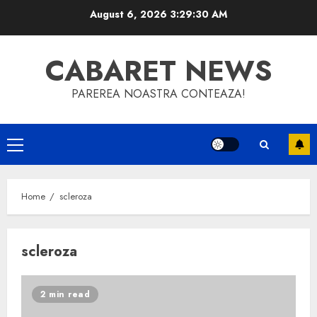
Skip
August 6, 2026
3:29:30 AM
to
content
CABARET NEWS
PAREREA NOASTRA CONTEAZA!
Primary
Menu
Home
scleroza
scleroza
2 min read