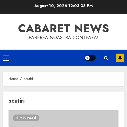
Skip
August 10, 2026
12:03:33 PM
to
content
CABARET NEWS
PAREREA NOASTRA CONTEAZA!
Primary
Menu
Home
scutiri
scutiri
2 min read