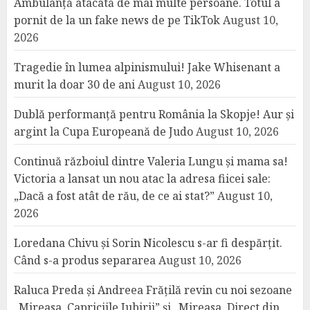
Ambulanță atacată de mai multe persoane. Totul a
pornit de la un fake news de pe TikTok
August 10,
2026
Tragedie în lumea alpinismului! Jake Whisenant a
murit la doar 30 de ani
August 10, 2026
Dublă performanță pentru România la Skopje! Aur și
argint la Cupa Europeană de Judo
August 10, 2026
Continuă războiul dintre Valeria Lungu și mama sa!
Victoria a lansat un nou atac la adresa fiicei sale:
„Dacă a fost atât de rău, de ce ai stat?”
August 10,
2026
Loredana Chivu și Sorin Nicolescu s-ar fi despărțit.
Când s-a produs separarea
August 10, 2026
Raluca Preda și Andreea Frățilă revin cu noi sezoane
„Mireasa. Capriciile Iubirii” și „Mireasa. Direct din