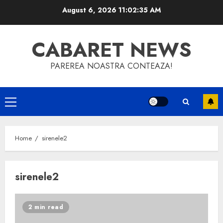
Skip
August 6, 2026
11:02:35 AM
to
content
CABARET NEWS
PAREREA NOASTRA CONTEAZA!
Primary
Menu
Home
sirenele2
sirenele2
2 min read