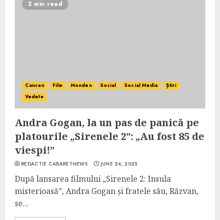
2 min read
Cancan
Film
Monden
Social
Social Media
Știri
Vedete
Andra Gogan, la un pas de panică pe
platourile „Sirenele 2”: „Au fost 85 de
viespi!”
REDACTIE CABARETNEWS
JUNE 24, 2025
După lansarea filmului „Sirenele 2: Insula
misterioasă”, Andra Gogan și fratele său, Răzvan,
se...