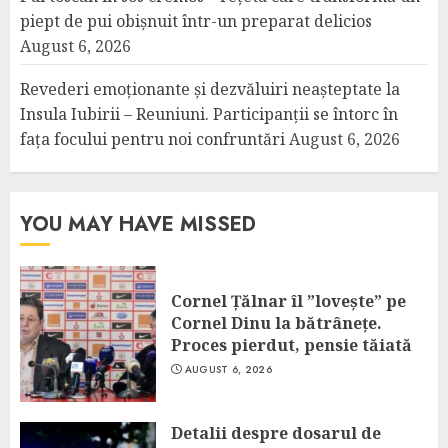
piept de pui obișnuit într-un preparat delicios
August 6, 2026
Revederi emoționante și dezvăluiri neașteptate la
Insula Iubirii – Reuniuni. Participanții se întorc în
fața focului pentru noi confruntări
August 6, 2026
YOU MAY HAVE MISSED
Cornel Țălnar îl ”lovește” pe
Cornel Dinu la bătrânețe.
Proces pierdut, pensie tăiată
AUGUST 6, 2026
Detalii despre dosarul de