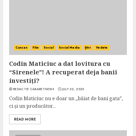
Cancan
Film
Social
Social Media
Știri
Vedete
Codin Maticiuc a dat lovitura cu
“Sirenele”! A recuperat deja banii
investiți?
REDACTIE CABARETNEWS
JULY 22, 2025
Codin Maticiuc nu e doar un „băiat de bani gata”,
ci și un producător...
READ MORE