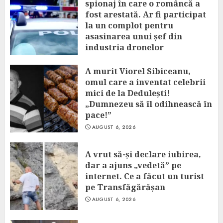
spionaj în care o româncă a
fost arestată. Ar fi participat
la un complot pentru
asasinarea unui șef din
industria dronelor
AUGUST 6, 2026
A murit Viorel Sibiceanu,
omul care a inventat celebrii
mici de la Dedulești!
„Dumnezeu să îl odihnească în
pace!”
AUGUST 6, 2026
A vrut să-și declare iubirea,
dar a ajuns „vedetă” pe
internet. Ce a făcut un turist
pe Transfăgărășan
AUGUST 6, 2026