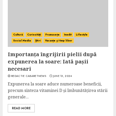
Cultură
Curiozități
Frumusețe
Inedit
Lifestyle
Social Media
Știri
Vacanțe și timp liber
Importanța îngrijirii pielii după
expunerea la soare: Iată pașii
necesari
REDACTIE CABARETNEWS
JUNE 13, 2024
Expunerea la soare aduce numeroase beneficii,
precum sinteza vitaminei D și îmbunătățirea stării
generale...
READ MORE