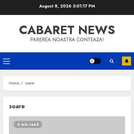
Skip
August 8, 2026
3:01:17 PM
to
content
CABARET NEWS
PAREREA NOASTRA CONTEAZA!
Primary
Menu
Home
soare
soare
4 min read