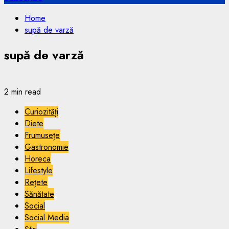
Home
supă de varză
supă de varză
2 min read
Curiozități
Diete
Frumusețe
Gastronomie
Horeca
Lifestyle
Rețete
Sănătate
Social
Social Media