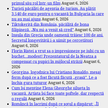
primul său rol într-un film
August 6, 2026
Turiști păcăliți de agenția de turism. Au plătit
3.540 de euro pentru o vacanță în Bulgaria la care
nu au mai ajuns
August 6, 2026
Tiktokeriță din România, păcălită de bona
filipineză. „Nu mi-a venit să cred”
August 6, 2026
Insula din Grecia unde oamenii trăiesc 100 de ani.
Secretul longevității i-a uimit pe cercetători
August 6, 2026
Florin Ristei a vrut sa o impresioneze pe iubi cu un
buchet…modest! Prezentatorul de la Neatza a
compensat cu pupici în mijlocul străzii
August 6,
2026
Georgina, logodnica lui Cristiano Ronaldo, mesaj
ferm după ce a fost făcută făcută „grasă”. Le-a
închis gura tuturor
August 6, 2026
Cum își menține Elena Gheorghe silueta în
vacanță. Artista își face toate poftele, dar respectă
o regulă
August 6, 2026
Româncă în lacrimi după ce soțul a dispărut: „Îl