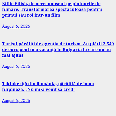
Billie Eilish, de nerecunoscut pe platourile de
filmare. Transformarea spectaculoasă pentru
primul său rol într-un film
August 6, 2026
Turiști păcăliți de agenția de turism. Au plătit 3.540
de euro pentru o vacanță în Bulgaria la care nu au
mai ajuns
August 6, 2026
Tiktokeriță din România, păcălită de bona
filipineză. „Nu mi-a venit să cred”
August 6, 2026