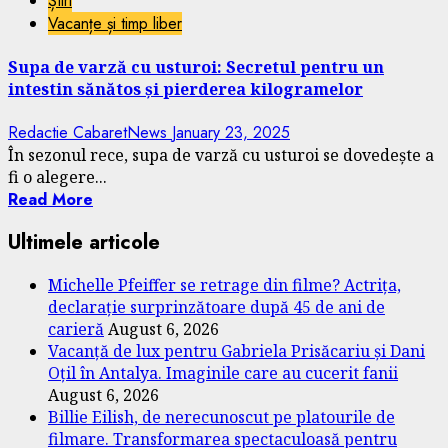
Știri
Vacanțe și timp liber
Supa de varză cu usturoi: Secretul pentru un
intestin sănătos și pierderea kilogramelor
Redactie CabaretNews
January 23, 2025
În sezonul rece, supa de varză cu usturoi se dovedește a
fi o alegere...
Read More
Ultimele articole
Michelle Pfeiffer se retrage din filme? Actrița,
declarație surprinzătoare după 45 de ani de
carieră
August 6, 2026
Vacanță de lux pentru Gabriela Prisăcariu și Dani
Oțil în Antalya. Imaginile care au cucerit fanii
August 6, 2026
Billie Eilish, de nerecunoscut pe platourile de
filmare. Transformarea spectaculoasă pentru