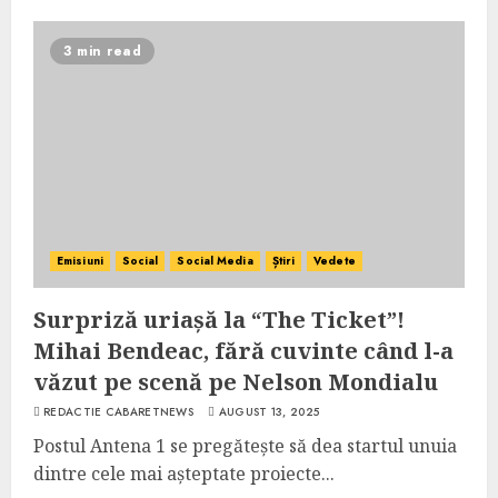
3 min read
Emisiuni
Social
Social Media
Știri
Vedete
Surpriză uriașă la “The Ticket”!
Mihai Bendeac, fără cuvinte când l-a
văzut pe scenă pe Nelson Mondialu
REDACTIE CABARETNEWS
AUGUST 13, 2025
Postul Antena 1 se pregătește să dea startul unuia
dintre cele mai așteptate proiecte...