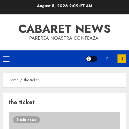
Skip
August 8, 2026
2:09:28 AM
to
content
CABARET NEWS
PAREREA NOASTRA CONTEAZA!
Primary
Menu
Home
the ticket
the ticket
3 min read