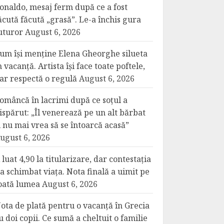
onaldo, mesaj ferm după ce a fost
ăcută făcută „grasă”. Le-a închis gura
uturor
August 6, 2026
um își menține Elena Gheorghe silueta
n vacanță. Artista își face toate poftele,
ar respectă o regulă
August 6, 2026
omâncă în lacrimi după ce soțul a
ispărut: „Îl venerează pe un alt bărbat
i nu mai vrea să se întoarcă acasă”
ugust 6, 2026
 luat 4,90 la titularizare, dar contestația
-a schimbat viața. Nota finală a uimit pe
oată lumea
August 6, 2026
ota de plată pentru o vacanță în Grecia
u doi copii. Ce sumă a cheltuit o familie