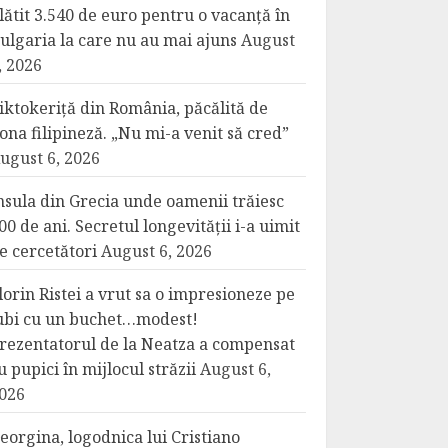
lătit 3.540 de euro pentru o vacanță în
ulgaria la care nu au mai ajuns
August
, 2026
iktokeriță din România, păcălită de
ona filipineză. „Nu mi-a venit să cred”
ugust 6, 2026
nsula din Grecia unde oamenii trăiesc
00 de ani. Secretul longevității i-a uimit
e cercetători
August 6, 2026
lorin Ristei a vrut sa o impresioneze pe
ubi cu un buchet…modest!
rezentatorul de la Neatza a compensat
u pupici în mijlocul străzii
August 6,
026
eorgina, logodnica lui Cristiano