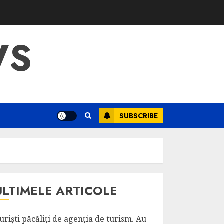
WS
SUBSCRIBE
ULTIMELE ARTICOLE
uriști păcăliți de agenția de turism. Au