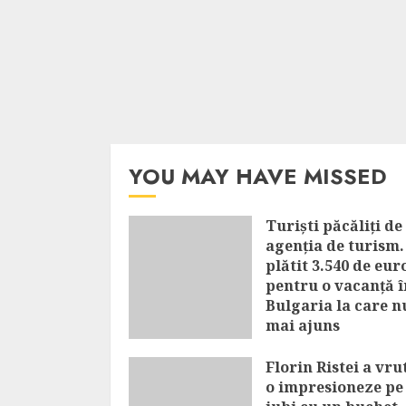
YOU MAY HAVE MISSED
Turiști păcăliți de
agenția de turism.
plătit 3.540 de eur
pentru o vacanță î
Bulgaria la care n
mai ajuns
AUGUST 6, 2026
Florin Ristei a vru
o impresioneze pe