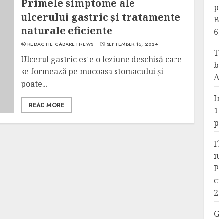
Primele simptome ale
p
ulcerului gastric și tratamente
B
naturale eficiente
6
REDACTIE CABARETNEWS
SEPTEMBER 16, 2024
T
Ulcerul gastric este o leziune deschisă care
b
se formează pe mucoasa stomacului și
A
poate...
I
READ MORE
1
p
F
i
P
c
2
G