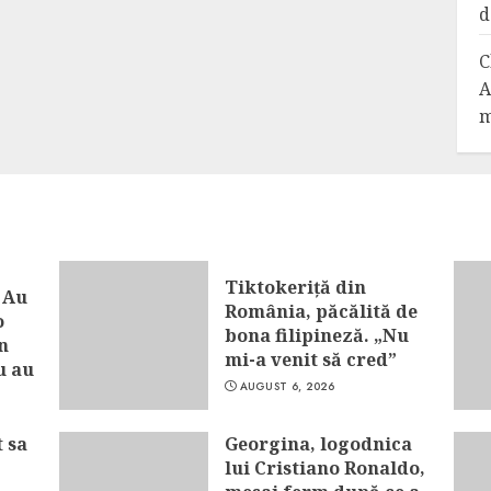
d
C
A
m
Tiktokeriță din
 Au
România, păcălită de
o
bona filipineză. „Nu
n
mi-a venit să cred”
u au
AUGUST 6, 2026
t sa
Georgina, logodnica
lui Cristiano Ronaldo,