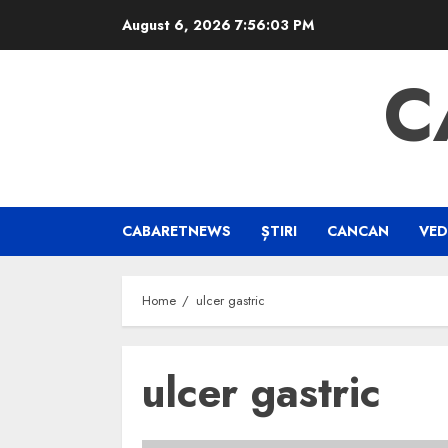
Skip
August 6, 2026
7:56:03 PM
to
content
C
CABARETNEWS
ȘTIRI
CANCAN
VED
Home
ulcer gastric
ulcer gastric