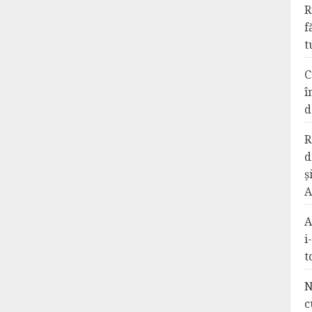
R
f
t
C
î
d
R
d
ș
A
A
i
t
N
c