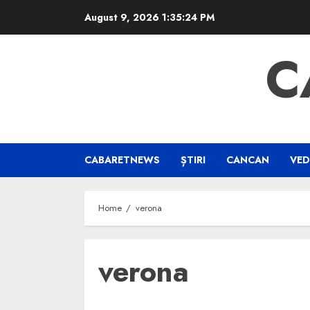
Skip
August 9, 2026
1:35:24 PM
to
content
C
CABARETNEWS
ȘTIRI
CANCAN
VED
Home
verona
verona