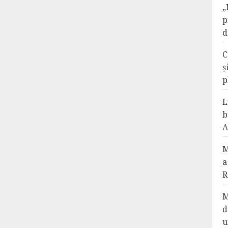
„
p
d
C
ș
p
L
b
A
M
a
R
M
d
u