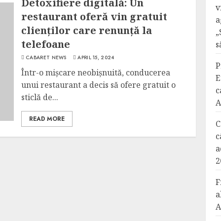
Detoxifiere digitală: Un
v
restaurant oferă vin gratuit
a
clienților care renunță la
„
telefoane
s
CABARET NEWS
APRIL 15, 2024
P
Într-o mișcare neobișnuită, conducerea
E
unui restaurant a decis să ofere gratuit o
c
sticlă de...
A
READ MORE
C
c
a
2
F
a
A