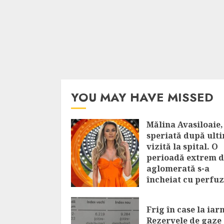
YOU MAY HAVE MISSED
Mălina Avasiloaie,
speriată după ult
vizită la spital. O
perioadă extrem d
aglomerată s-a
încheiat cu perfuz
„Succesul nu meri
dacă îl plătești cu
Frig în case la iar
sănătatea”
Rezervele de gaze 