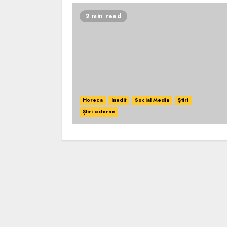
2 min read
Horeca
Inedit
Social Media
Știri
Știri externe