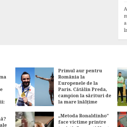
A
m
a
î
Primul aur pentru
ima
România la
Europenele de la
e
Paris. Cătălin Preda,
campion la sărituri de
ii:
la mare înălțime
tă
AUGUST 9, 2026
„Metoda Ronaldinho”
nă?
face victime printre
ale