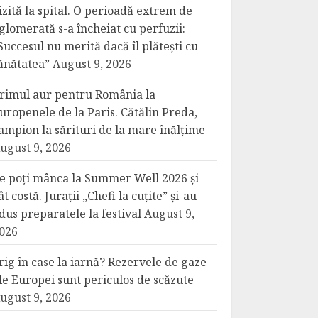
izită la spital. O perioadă extrem de
glomerată s-a încheiat cu perfuzii:
Succesul nu merită dacă îl plătești cu
ănătatea”
August 9, 2026
rimul aur pentru România la
uropenele de la Paris. Cătălin Preda,
ampion la sărituri de la mare înălțime
ugust 9, 2026
e poți mânca la Summer Well 2026 și
ât costă. Jurații „Chefi la cuțite” și-au
dus preparatele la festival
August 9,
026
rig în case la iarnă? Rezervele de gaze
le Europei sunt periculos de scăzute
ugust 9, 2026