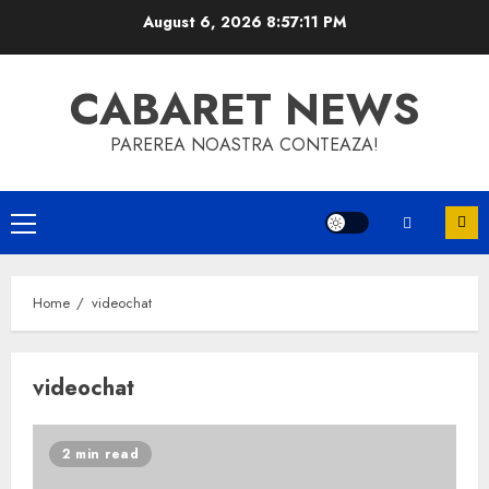
Skip
August 6, 2026
8:57:12 PM
to
content
CABARET NEWS
PAREREA NOASTRA CONTEAZA!
Primary
Menu
Home
videochat
videochat
2 min read