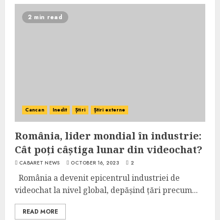
2 min read
Cancan
Inedit
Știri
Știri externe
România, lider mondial în industrie:
Cât poți câștiga lunar din videochat?
CABARET NEWS
OCTOBER 16, 2023
2
România a devenit epicentrul industriei de
videochat la nivel global, depășind țări precum...
READ MORE