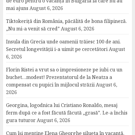
de euro pentru o vacanță în Bulgaria la care nu au
mai ajuns
August 6, 2026
Tiktokeriță din România, păcălită de bona filipineză.
„Nu mi-a venit să cred”
August 6, 2026
Insula din Grecia unde oamenii trăiesc 100 de ani.
Secretul longevității i-a uimit pe cercetători
August
6, 2026
Florin Ristei a vrut sa o impresioneze pe iubi cu un
buchet…modest! Prezentatorul de la Neatza a
compensat cu pupici în mijlocul străzii
August 6,
2026
Georgina, logodnica lui Cristiano Ronaldo, mesaj
ferm după ce a fost făcută făcută „grasă”. Le-a închis
gura tuturor
August 6, 2026
Cum își menține Elena Gheorghe silueta în vacanță.