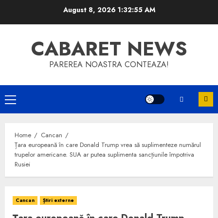
Skip
August 8, 2026
1:32:56 AM
to
content
CABARET NEWS
PAREREA NOASTRA CONTEAZA!
Primary
Menu
Home
Cancan
Țara europeană în care Donald Trump vrea să suplimenteze numărul
trupelor americane. SUA ar putea suplimenta sancțiunile împotriva
Rusiei
Cancan
Știri externe