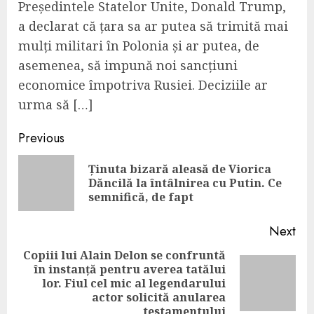
Președintele Statelor Unite, Donald Trump,
a declarat că țara sa ar putea să trimită mai
mulți militari în Polonia și ar putea, de
asemenea, să impună noi sancțiuni
economice împotriva Rusiei. Deciziile ar
urma să […]
Continue
Previous
Reading
Ținuta bizară aleasă de Viorica
Pre
Dăncilă la întâlnirea cu Putin. Ce
pos
semnifică, de fapt
Next
Copiii lui Alain Delon se confruntă
în instanță pentru averea tatălui
Next
lor. Fiul cel mic al legendarului
post:
actor solicită anularea
testamentului