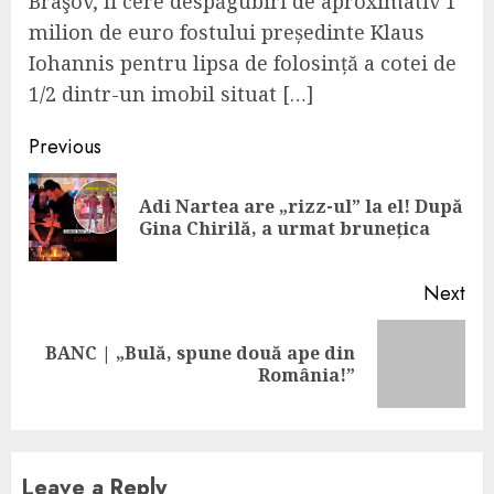
Braşov, îi cere despăgubiri de aproximativ 1
milion de euro fostului președinte Klaus
Iohannis pentru lipsa de folosință a cotei de
1/2 dintr-un imobil situat […]
Continue
Previous
Reading
Adi Nartea are „rizz-ul” la el! După
Pre
Gina Chirilă, a urmat brunețica
pos
Next
BANC | „Bulă, spune două ape din
Next
România!”
post:
Leave a Reply