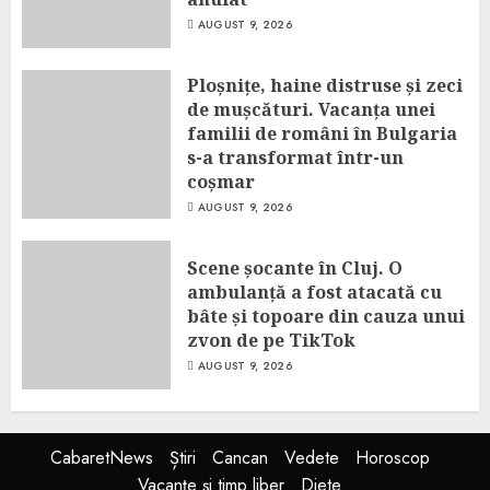
AUGUST 9, 2026
Ploșnițe, haine distruse și zeci
de mușcături. Vacanța unei
familii de români în Bulgaria
s-a transformat într-un
coșmar
AUGUST 9, 2026
Scene șocante în Cluj. O
ambulanță a fost atacată cu
bâte și topoare din cauza unui
zvon de pe TikTok
AUGUST 9, 2026
CabaretNews
Știri
Cancan
Vedete
Horoscop
Vacanțe și timp liber
Diete