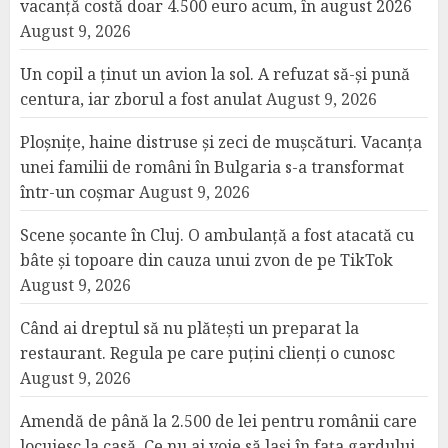
vacanță costă doar 4.500 euro acum, în august 2026
August 9, 2026
Un copil a ținut un avion la sol. A refuzat să-și pună
centura, iar zborul a fost anulat
August 9, 2026
Ploșnițe, haine distruse și zeci de mușcături. Vacanța
unei familii de români în Bulgaria s-a transformat
într-un coșmar
August 9, 2026
Scene șocante în Cluj. O ambulanță a fost atacată cu
bâte și topoare din cauza unui zvon de pe TikTok
August 9, 2026
Când ai dreptul să nu plătești un preparat la
restaurant. Regula pe care puțini clienți o cunosc
August 9, 2026
Amendă de până la 2.500 de lei pentru românii care
locuiesc la casă. Ce nu ai voie să lași în fața gardului