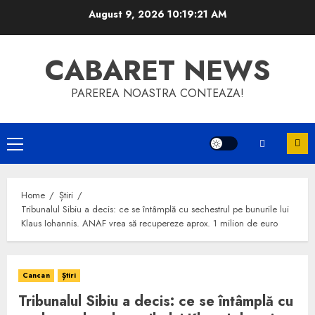
Skip
August 9, 2026
10:19:21 AM
to
content
CABARET NEWS
PAREREA NOASTRA CONTEAZA!
Primary
Menu
Home
Știri
Tribunalul Sibiu a decis: ce se întâmplă cu sechestrul pe bunurile lui
Klaus Iohannis. ANAF vrea să recupereze aprox. 1 milion de euro
Cancan
Știri
Tribunalul Sibiu a decis: ce se întâmplă cu