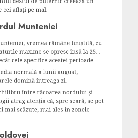
ntul destul de puternic creează un
 cei aflați pe mal.
ordul Munteniei
unteniei, vremea rămâne liniștită, cu
raturile maxime se opresc însă la 25…
cât cele specifice acestei perioade.
media normală a lunii august,
arele domină întreaga zi.
ilibru între răcoarea nordului și
gii atrag atenția că, spre seară, se pot
i mai scăzute, mai ales în zonele
oldovei