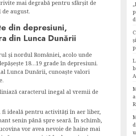
rivite mai degrabă pentru sfârșit de
„
l de august.
p
d
e din depresiuni,
C
ra din Lunca Dunării
ș
p
rul și nordul României, acolo unde
L
pășește 18…19 grade în depresiuni.
b
cial Lunca Dunării, cunoaște valori
A
e.
M
iniază caracterul inegal al vremii de
a
R
i ideală pentru activități în aer liber,
M
ant senin până spre seară. În schimb,
d
Bucovina vor avea nevoie de haine mai
u