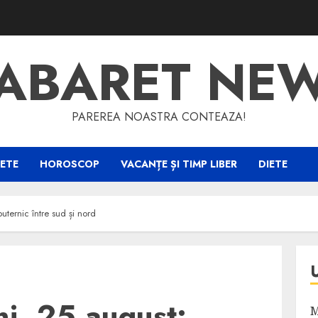
ABARET NE
PAREREA NOASTRA CONTEAZA!
ETE
HOROSCOP
VACANȚE ȘI TIMP LIBER
DIETE
uternic între sud și nord
i, 25 august:
M