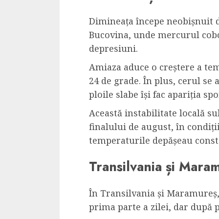
Dimineața începe neobișnuit d
Bucovina, unde mercurul coboa
depresiuni.
Amiaza aduce o creștere a tem
24 de grade. În plus, cerul se
ploile slabe își fac apariția spo
Această instabilitate locală su
finalului de august, în condiții
temperaturile depășeau const
Transilvania și Mara
În Transilvania și Maramureș
prima parte a zilei, dar după pr