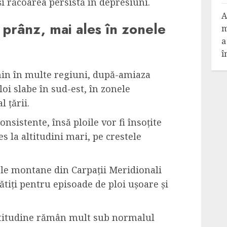
i răcoarea persistă în depresiuni.
A
 prânz, mai ales în zonele
m
a
î
nin în multe regiuni, după-amiaza
loi slabe în sud-est, în zonele
 țării.
onsistente, însă ploile vor fi însoțite
es la altitudini mari, pe crestele
seele montane din Carpații Meridionali
gătiți pentru episoade de ploi ușoare și
ltitudine rămân mult sub normalul