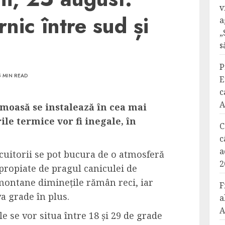
v
nic între sud și
a
„
s
P
5 MIN READ
E
c
A
moasă se instalează în cea mai
ile termice vor fi inegale, în
C
c
a
cuitorii se pot bucura de o atmosferă
2
propiate de pragul caniculei de
 montane diminețile rămân reci, iar
F
a grade în plus.
a
A
 se vor situa între 18 și 29 de grade