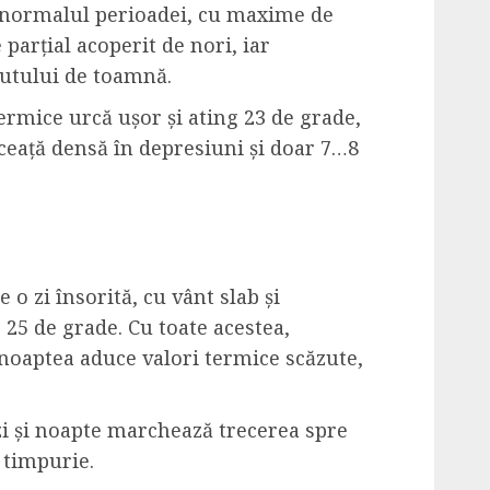
 normalul perioadei, cu maxime de
arțial acoperit de nori, iar
putului de toamnă.
termice urcă ușor și ating 23 de grade,
 ceață densă în depresiuni și doar 7…8
 o zi însorită, cu vânt slab și
25 de grade. Cu toate acestea,
 noaptea aduce valori termice scăzute,
zi și noapte marchează trecerea spre
 timpurie.