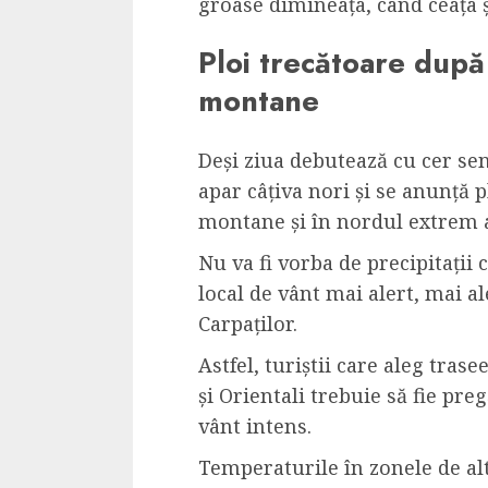
groase dimineața, când ceața ș
Ploi trecătoare după
montane
Deși ziua debutează cu cer se
apar câțiva nori și se anunță p
montane și în nordul extrem al
Nu va fi vorba de precipitații c
local de vânt mai alert, mai al
Carpaților.
Astfel, turiștii care aleg tra
și Orientali trebuie să fie pre
vânt intens.
Temperaturile în zonele de a