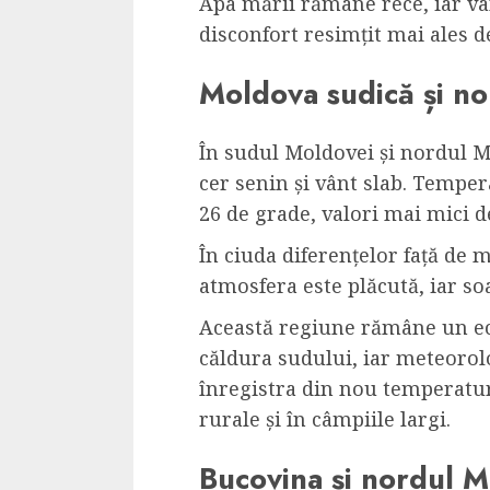
Apa mării rămâne rece, iar vâ
disconfort resimțit mai ales de
Moldova sudică și n
În sudul Moldovei și nordul M
cer senin și vânt slab. Tempe
26 de grade, valori mai mici de
În ciuda diferențelor față de 
atmosfera este plăcută, iar so
Această regiune rămâne un ech
căldura sudului, iar meteorolo
înregistra din nou temperatur
rurale și în câmpiile largi.
Bucovina și nordul M