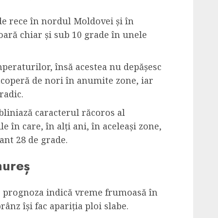
e rece în nordul Moldovei și în
ră chiar și sub 10 grade în unele
peraturilor, însă acestea nu depășesc
 acoperă de nori în anumite zone, iar
radic.
bliniază caracterul răcoros al
le în care, în alți ani, în aceleași zone,
ant 28 de grade.
mureș
, prognoza indică vreme frumoasă în
ânz își fac apariția ploi slabe.