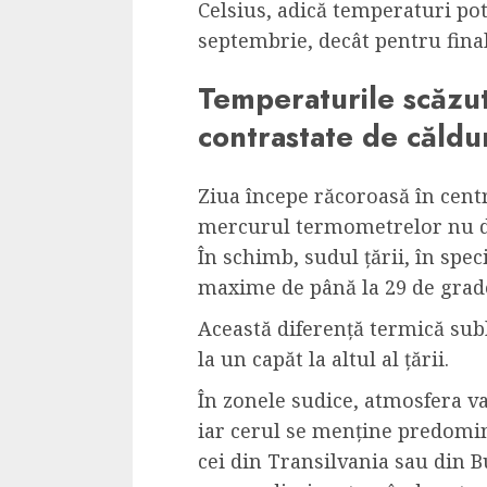
Celsius, adică temperaturi pot
septembrie, decât pentru fina
Temperaturile scăzut
contrastate de căldu
Ziua începe răcoroasă în cent
mercurul termometrelor nu de
În schimb, sudul țării, în spe
maxime de până la 29 de grad
Această diferență termică subl
la un capăt la altul al țării.
În zonele sudice, atmosfera va f
iar cerul se menține predomin
cei din Transilvania sau din 