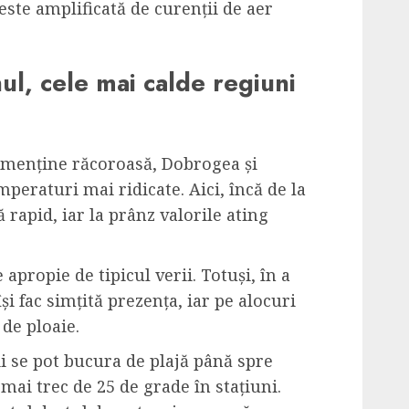
 este amplificată de curenții de aer
l, cele mai calde regiuni
e menține răcoroasă, Dobrogea și
eraturi mai ridicate. Aici, încă de la
 rapid, iar la prânz valorile ating
apropie de tipicul verii. Totuși, în a
își fac simțită prezența, iar pe alocuri
de ploaie.
tii se pot bucura de plajă până spre
ai trec de 25 de grade în stațiuni.