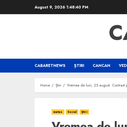
Skip
August 9, 2026
1:48:41 PM
to
content
C
CABARETNEWS
ȘTIRI
CANCAN
VED
Home
Știri
Vremea de luni, 25 august: Contrast p
meteo
Social
Știri
Vremea de lun