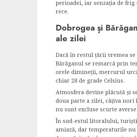
perioadei, iar senzația de frig
rece.
Dobrogea și Bărăganu
ale zilei
Dacă în restul țării vremea s
Bărăganul se remarcă prin temp
orele dimineții, mercurul urcă
chiar 28 de grade Celsius.
Atmosfera devine plăcută și se 
doua parte a zilei, câțiva nori 
nu sunt excluse scurte averse 
În sud-estul litoralului, turiș
amiază, dar temperaturile nu m