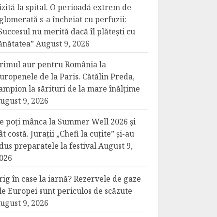
izită la spital. O perioadă extrem de
glomerată s-a încheiat cu perfuzii:
Succesul nu merită dacă îl plătești cu
ănătatea”
August 9, 2026
rimul aur pentru România la
uropenele de la Paris. Cătălin Preda,
ampion la sărituri de la mare înălțime
ugust 9, 2026
e poți mânca la Summer Well 2026 și
ât costă. Jurații „Chefi la cuțite” și-au
dus preparatele la festival
August 9,
026
rig în case la iarnă? Rezervele de gaze
le Europei sunt periculos de scăzute
ugust 9, 2026