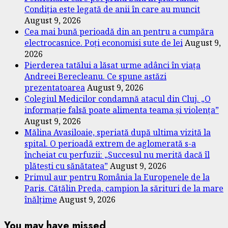
Condiția este legată de anii în care au muncit
August 9, 2026
Cea mai bună perioadă din an pentru a cumpăra
electrocasnice. Poți economisi sute de lei
August 9,
2026
Pierderea tatălui a lăsat urme adânci în viața
Andreei Berecleanu. Ce spune astăzi
prezentatoarea
August 9, 2026
Colegiul Medicilor condamnă atacul din Cluj. „O
informație falsă poate alimenta teama și violența”
August 9, 2026
Mălina Avasiloaie, speriată după ultima vizită la
spital. O perioadă extrem de aglomerată s-a
încheiat cu perfuzii: „Succesul nu merită dacă îl
plătești cu sănătatea”
August 9, 2026
Primul aur pentru România la Europenele de la
Paris. Cătălin Preda, campion la sărituri de la mare
înălțime
August 9, 2026
You may have missed