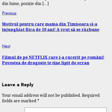
din lume, poziție din […]
Continue
Previous
Previous
post:
Reading
Motivul pentru care mama din Timișoara și-a
înjunghiat fiica de 10 ani! A vrut să se răzbune
Next
Next
post:
Filmul de pe NETFLIX care i-a cucerit pe români!
Povestea de dragoste te ține lipit de ecran
Leave a Reply
Your email address will not be published.
Required
fields are marked
*