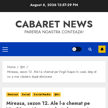
Skip
August 6, 2026
12:57:30 PM
to
content
CABARET NEWS
PAREREA NOASTRA CONTEAZA!
Primary
Menu
Home
Știri
Mireasa, sezon 12. Ale l-a chemat pe Virgil înapoi în casă, deși el
nu a mai căutat-o după eliminare
Emisiuni
Social
Social Media
Știri
Mireasa, sezon 12. Ale l-a chemat pe