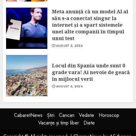
Meta anunță că un model AI al
său s-a conectat singur la
internet și a spart sistemele
unei alte companii în timpul
unui test
AUGUST 6, 2026
Locul din Spania unde sunt 0
grade vara! Ai nevoie de geacă
în mijlocul verii
AUGUST 6, 2026
CabaretNews
Știri
Cancan
Vedete
Horoscop
Vacanțe și timp liber
Diete