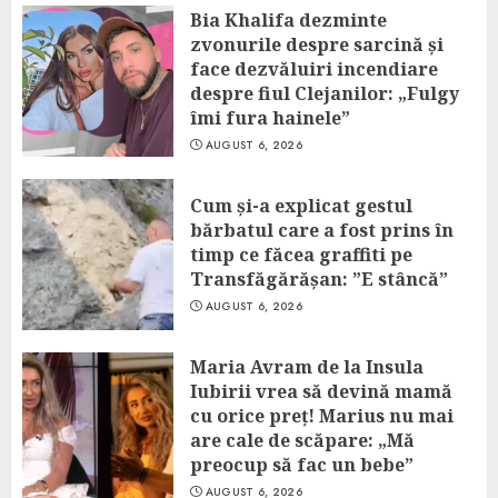
Bia Khalifa dezminte
zvonurile despre sarcină și
face dezvăluiri incendiare
despre fiul Clejanilor: „Fulgy
îmi fura hainele”
AUGUST 6, 2026
Cum și-a explicat gestul
bărbatul care a fost prins în
timp ce făcea graffiti pe
Transfăgărășan: ”E stâncă”
AUGUST 6, 2026
Maria Avram de la Insula
Iubirii vrea să devină mamă
cu orice preț! Marius nu mai
are cale de scăpare: „Mă
preocup să fac un bebe”
AUGUST 6, 2026