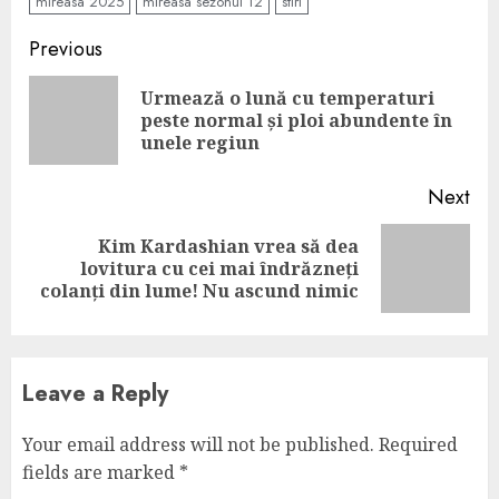
mireasa 2025
mireasa sezonul 12
stiri
Continue
Previous
Reading
Urmează o lună cu temperaturi
Pre
peste normal și ploi abundente în
pos
unele regiun
Next
Kim Kardashian vrea să dea
Next
lovitura cu cei mai îndrăzneți
post:
colanți din lume! Nu ascund nimic
Leave a Reply
Your email address will not be published.
Required
fields are marked
*