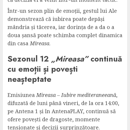
Într-un sezon plin de emoții, gestul lui Ale
demonstrează că iubirea poate depăși
mândria și tăcerea, iar dorința de a da o a
doua șansă poate schimba complet dinamica
din casa
Mireasa
.
Sezonul 12
„Mireasa”
continuă
cu emoții și povești
neașteptate
Emisiunea
Mireasa – Iubire mediteraneeană
,
difuzată de luni până vineri, de la ora 14:00,
pe Antena 1 și în AntenaPLAY, continuă să
ofere povești de dragoste, momente
tensionate și decizii surprinzătoare.