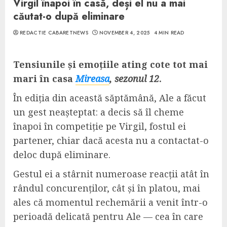
Virgil înapoi în casă, deși el nu a mai
căutat-o după eliminare
REDACTIE CABARETNEWS
NOVEMBER 4, 2025
4 MIN READ
Tensiunile și emoțiile ating cote tot mai
mari în casa
Mireasa
, sezonul 12
.
În ediția din această săptămână, Ale a făcut
un gest neașteptat: a decis să îl cheme
înapoi în competiție pe Virgil, fostul ei
partener, chiar dacă acesta nu a contactat-o
deloc după eliminare.
Gestul ei a stârnit numeroase reacții atât în
rândul concurenților, cât și în platou, mai
ales că momentul rechemării a venit într-o
perioadă delicată pentru Ale — cea în care