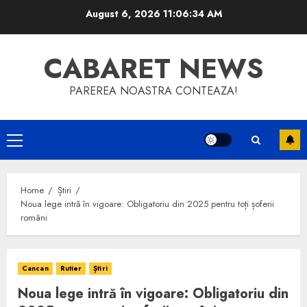
Skip
August 6, 2026
11:06:35 AM
to
content
CABARET NEWS
PAREREA NOASTRA CONTEAZA!
Primary
Menu
Home
Știri
Noua lege intră în vigoare: Obligatoriu din 2025 pentru toți șoferii
români
Cancan
Rutier
Știri
Noua lege intră în vigoare: Obligatoriu din