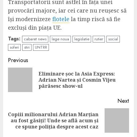
Transportatorii sunt astfel în fața unei
provocări majore, iar cei care nu reușesc să
își modernizeze
flotele
la timp riscă să fie
excluși din piața UE.
Tags:
cabaret news
lege noua
legislatie
rutier
social
soferi
stiri
UNTRR
Continue
Previous
Reading
Eliminare șoc la Asia Express:
Pre
Adrian Nartea și Cosmin Vîjeu
pos
părăsesc show-ul
Next
Copiii milionarului Adrian Marțian
Next
au fost găsiți! Unde se află acum și
post:
ce spune poliția despre acest caz