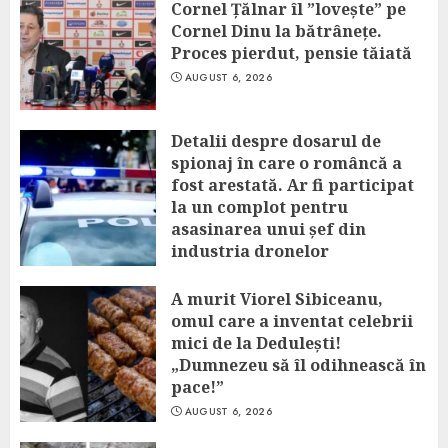
Cornel Țălnar îl ”lovește” pe
Cornel Dinu la bătrânețe.
Proces pierdut, pensie tăiată
AUGUST 6, 2026
Detalii despre dosarul de
spionaj în care o româncă a
fost arestată. Ar fi participat
la un complot pentru
asasinarea unui șef din
industria dronelor
AUGUST 6, 2026
A murit Viorel Sibiceanu,
omul care a inventat celebrii
mici de la Dedulești!
„Dumnezeu să îl odihnească în
pace!”
AUGUST 6, 2026