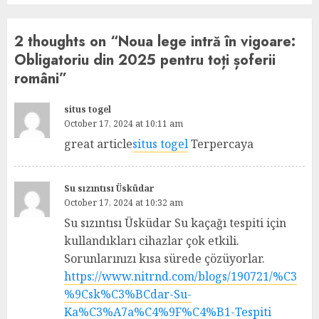
2 thoughts on “
Noua lege intră în vigoare:
Obligatoriu din 2025 pentru toți șoferii
români
”
situs togel
October 17, 2024 at 10:11 am
great article
situs togel
Terpercaya
Su sızıntısı Üsküdar
October 17, 2024 at 10:32 am
Su sızıntısı Üsküdar Su kaçağı tespiti için
kullandıkları cihazlar çok etkili.
Sorunlarınızı kısa sürede çözüyorlar.
https://www.nitrnd.com/blogs/190721/%C3
%9Csk%C3%BCdar-Su-
Ka%C3%A7a%C4%9F%C4%B1-Tespiti