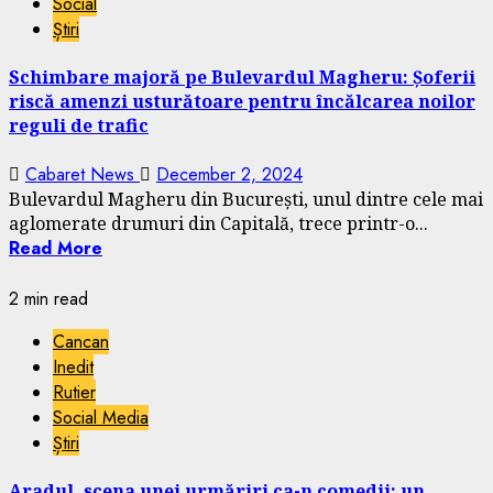
Social
Știri
Schimbare majoră pe Bulevardul Magheru: Șoferii
riscă amenzi usturătoare pentru încălcarea noilor
reguli de trafic
Cabaret News
December 2, 2024
Bulevardul Magheru din București, unul dintre cele mai
aglomerate drumuri din Capitală, trece printr-o...
Read More
2 min read
Cancan
Inedit
Rutier
Social Media
Știri
Aradul, scena unei urmăriri ca-n comedii: un