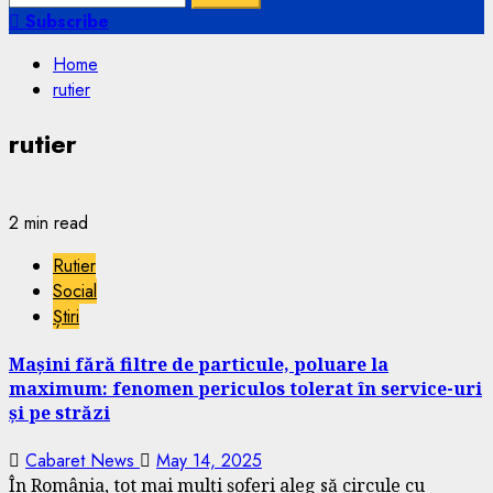
for:
Subscribe
Home
rutier
rutier
2 min read
Rutier
Social
Știri
Mașini fără filtre de particule, poluare la
maximum: fenomen periculos tolerat în service-uri
și pe străzi
Cabaret News
May 14, 2025
În România, tot mai mulți șoferi aleg să circule cu