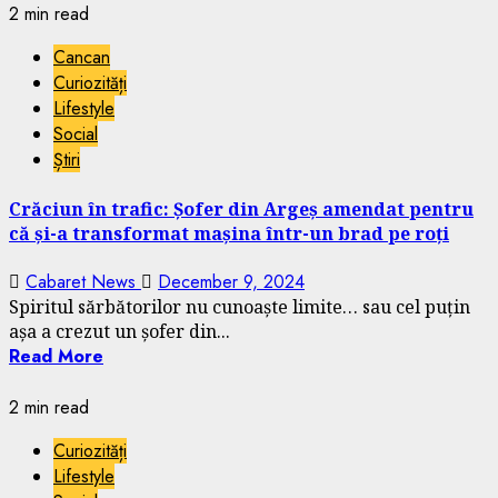
2 min read
Cancan
Curiozități
Lifestyle
Social
Știri
Crăciun în trafic: Șofer din Argeș amendat pentru
că și-a transformat mașina într-un brad pe roți
Cabaret News
December 9, 2024
Spiritul sărbătorilor nu cunoaște limite… sau cel puțin
așa a crezut un șofer din...
Read More
2 min read
Curiozități
Lifestyle