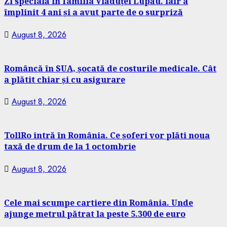
Zi specială în familia Vlăduței Lupău. Iair a
împlinit 4 ani și a avut parte de o surpriză
August 8, 2026
Româncă în SUA, șocată de costurile medicale. Cât
a plătit chiar și cu asigurare
August 8, 2026
TollRo intră în România. Ce șoferi vor plăti noua
taxă de drum de la 1 octombrie
August 8, 2026
Cele mai scumpe cartiere din România. Unde
ajunge metrul pătrat la peste 5.300 de euro