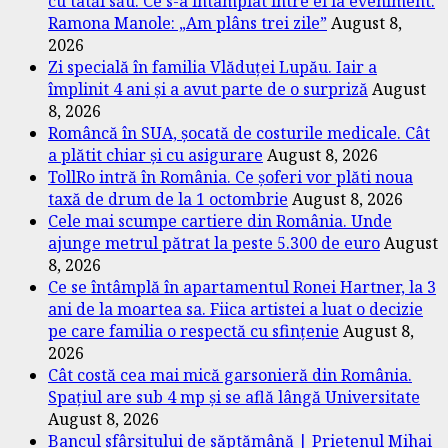
cu tatăl său. Ce s-a întâmplat între ei la eveniment.
Ramona Manole: „Am plâns trei zile”
August 8,
2026
Zi specială în familia Vlăduței Lupău. Iair a
împlinit 4 ani și a avut parte de o surpriză
August
8, 2026
Româncă în SUA, șocată de costurile medicale. Cât
a plătit chiar și cu asigurare
August 8, 2026
TollRo intră în România. Ce șoferi vor plăti noua
taxă de drum de la 1 octombrie
August 8, 2026
Cele mai scumpe cartiere din România. Unde
ajunge metrul pătrat la peste 5.300 de euro
August
8, 2026
Ce se întâmplă în apartamentul Ronei Hartner, la 3
ani de la moartea sa. Fiica artistei a luat o decizie
pe care familia o respectă cu sfințenie
August 8,
2026
Cât costă cea mai mică garsonieră din România.
Spațiul are sub 4 mp și se află lângă Universitate
August 8, 2026
Bancul sfârșitului de săptămână | Prietenul Mihai