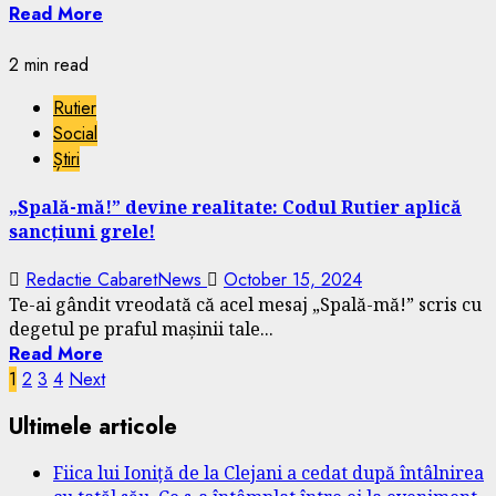
Read More
2 min read
Rutier
Social
Știri
„Spală-mă!” devine realitate: Codul Rutier aplică
sancțiuni grele!
Redactie CabaretNews
October 15, 2024
Te-ai gândit vreodată că acel mesaj „Spală-mă!” scris cu
degetul pe praful mașinii tale...
Read More
Posts
1
2
3
4
Next
pagination
Ultimele articole
Fiica lui Ioniță de la Clejani a cedat după întâlnirea