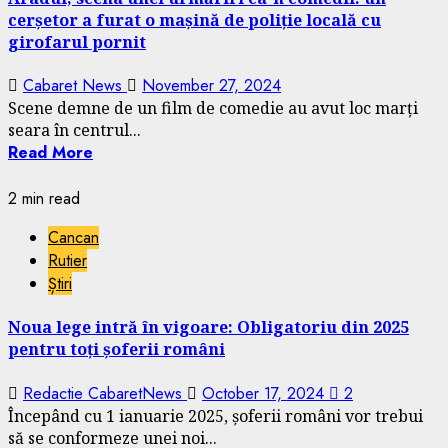
cerșetor a furat o mașină de poliție locală cu
girofarul pornit
Cabaret News
November 27, 2024
Scene demne de un film de comedie au avut loc marți
seara în centrul...
Read More
2 min read
Cancan
Rutier
Știri
Noua lege intră în vigoare: Obligatoriu din 2025
pentru toți șoferii români
Redactie CabaretNews
October 17, 2024
2
Începând cu 1 ianuarie 2025, șoferii români vor trebui
să se conformeze unei noi...