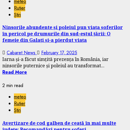
meteo
Rutier
Știri
Ninsorile abundente și poleiul pun viața șoferilor
în pericol pe drumurile din sud-estul țării: O
femeie din Galați și-a pierdut viața
Cabaret News
February 17, 2025
Iarna și-a făcut simțită prezența în România, iar
ninsorile puternice și poleiul au transformat...
Read More
2 min read
meteo
Rutier
Știri
Avertizare de cod galben de ceață în mai multe
județe: Recomandări pentru șoferi