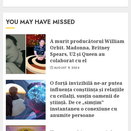
YOU MAY HAVE MISSED
A murit producătorul William
Orbit. Madonna, Britney
Spears, U2 și Queen au
colaborat cu el
AUGUST 9, 2026
O forță invizibilă ne-ar putea
influența conștiința și relațiile
cu ceilalți, susțin oamenii de
știință. De ce „simțim”
instantaneu o conexiune cu
anumite persoane
AUGUST 9, 2026