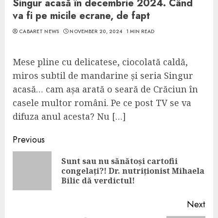
Singur acasă în decembrie 2024. Când
va fi pe micile ecrane, de fapt
CABARET NEWS
NOVEMBER 20, 2024
1 MIN READ
Mese pline cu delicatese, ciocolată caldă,
miros subtil de mandarine și seria Singur
acasă… cam așa arată o seară de Crăciun în
casele multor români. Pe ce post TV se va
difuza anul acesta? Nu […]
Continue
Previous
Reading
Sunt sau nu sănătoși cartofii
Pre
congelați?! Dr. nutriționist Mihaela
pos
Bilic dă verdictul!
Next