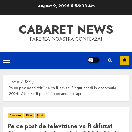
Skip
August 9, 2026
5:56:03 AM
to
content
CABARET NEWS
PAREREA NOASTRA CONTEAZA!
Primary
Menu
Home
Știri
Pe ce post de televiziune va fi difuzat Singur acasă în decembrie
2024. Când va fi pe micile ecrane, de fapt
Cancan
Film
Știri
Pe ce post de televiziune va fi difuzat