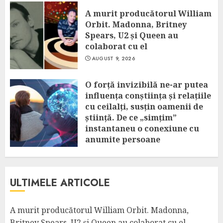
A murit producătorul William
Orbit. Madonna, Britney
Spears, U2 și Queen au
colaborat cu el
AUGUST 9, 2026
O forță invizibilă ne-ar putea
influența conștiința și relațiile
cu ceilalți, susțin oamenii de
știință. De ce „simțim”
instantaneu o conexiune cu
anumite persoane
AUGUST 9, 2026
ULTIMELE ARTICOLE
A murit producătorul William Orbit. Madonna,
Britney Spears, U2 și Queen au colaborat cu el