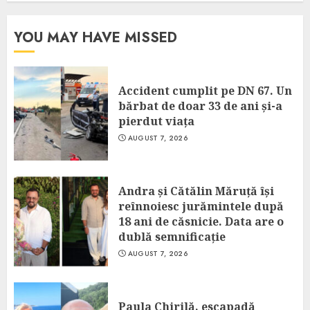
YOU MAY HAVE MISSED
Accident cumplit pe DN 67. Un
bărbat de doar 33 de ani și-a
pierdut viața
AUGUST 7, 2026
Andra și Cătălin Măruță își
reînnoiesc jurămintele după
18 ani de căsnicie. Data are o
dublă semnificație
AUGUST 7, 2026
Paula Chirilă, escapadă