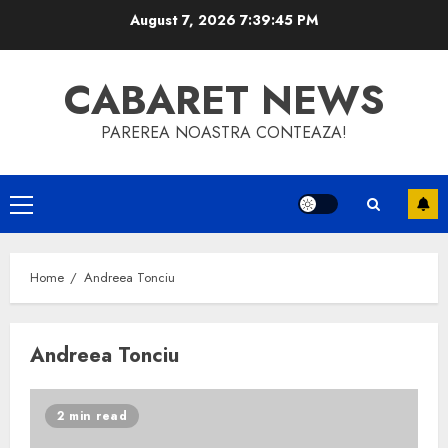
Skip
August 7, 2026
7:39:45 PM
to
content
CABARET NEWS
PAREREA NOASTRA CONTEAZA!
Primary
Menu
Home
Andreea Tonciu
Andreea Tonciu
2 min read