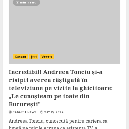
2 min read
Cancan
Știri
Vedete
Incredibil! Andreea Tonciu și-a
risipit averea câștigată în
televiziune pe vizite la ghicitoare:
„Le cunoșteam pe toate din
București”
CABARET NEWS
MAY 15, 2024
Andreea Tonciu, cunoscută pentru cariera sa
lungă pe micile ecrane ca asistentă TV, a...