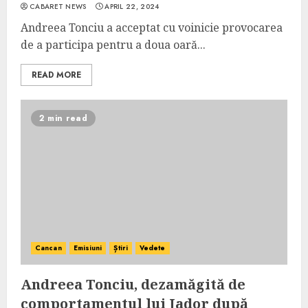
CABARET NEWS
APRIL 22, 2024
Andreea Tonciu a acceptat cu voinicie provocarea
de a participa pentru a doua oară...
READ MORE
2 min read
Cancan
Emisiuni
Știri
Vedete
Andreea Tonciu, dezamăgită de
comportamentul lui Jador după