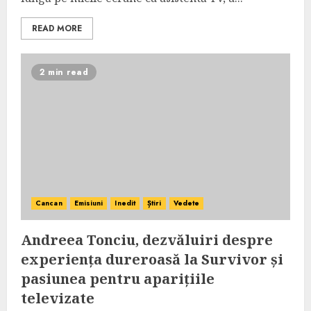
READ MORE
2 min read
Cancan
Emisiuni
Inedit
Știri
Vedete
Andreea Tonciu, dezvăluiri despre
experiența dureroasă la Survivor și
pasiunea pentru aparițiile
televizate