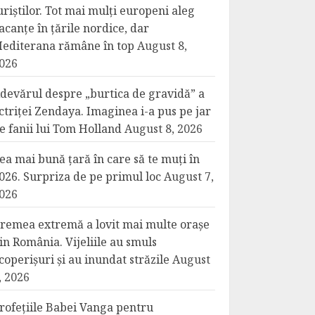
uriștilor. Tot mai mulți europeni aleg
acanțe în țările nordice, dar
editerana rămâne în top
August 8,
026
devărul despre „burtica de gravidă” a
ctriței Zendaya. Imaginea i-a pus pe jar
e fanii lui Tom Holland
August 8, 2026
ea mai bună țară în care să te muți în
026. Surpriza de pe primul loc
August 7,
026
remea extremă a lovit mai multe orașe
in România. Vijeliile au smuls
coperișuri și au inundat străzile
August
, 2026
rofețiile Babei Vanga pentru