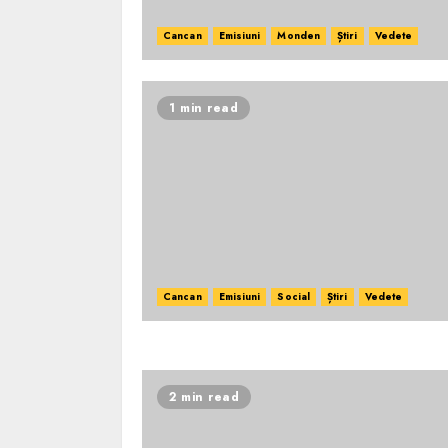
Cancan
Emisiuni
Monden
Știri
Vedete
1 min read
Cancan
Emisiuni
Social
Știri
Vedete
2 min read