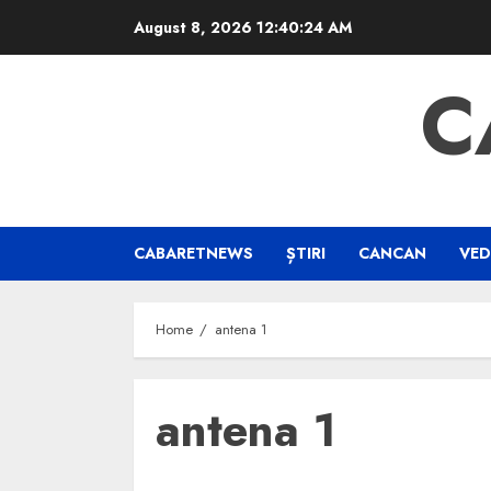
Skip
August 8, 2026
12:40:25 AM
to
content
C
CABARETNEWS
ȘTIRI
CANCAN
VED
Home
antena 1
antena 1