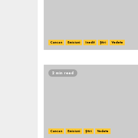
Cancan
Emisiuni
Inedit
Știri
Vedete
2 min read
Cancan
Emisiuni
Știri
Vedete