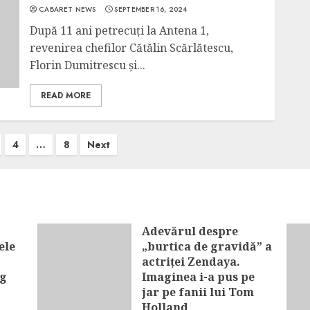
CABARET NEWS
SEPTEMBER 16, 2024
După 11 ani petrecuți la Antena 1,
revenirea chefilor Cătălin Scărlătescu,
Florin Dumitrescu și...
READ MORE
4
…
8
Next
Adevărul despre
ele
„burtica de gravidă” a
actriței Zendaya.
eg
Imaginea i-a pus pe
jar pe fanii lui Tom
Holland