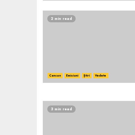
2 min read
Cancan
Emisiuni
Știri
Vedete
3 min read