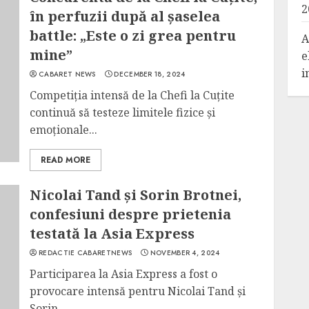
2
în perfuzii după al șaselea
battle: „Este o zi grea pentru
A
mine”
e
i
CABARET NEWS
DECEMBER 18, 2024
Competiția intensă de la Chefi la Cuțite
continuă să testeze limitele fizice și
emoționale...
READ MORE
Nicolai Tand și Sorin Brotnei,
confesiuni despre prietenia
testată la Asia Express
REDACTIE CABARETNEWS
NOVEMBER 4, 2024
Participarea la Asia Express a fost o
provocare intensă pentru Nicolai Tand și
Sorin...