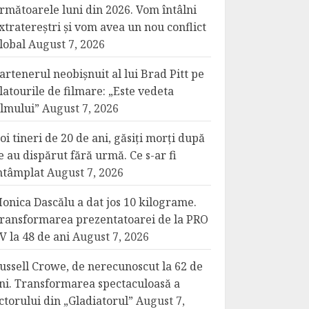
rmătoarele luni din 2026. Vom întâlni
xtratereștri și vom avea un nou conflict
lobal
August 7, 2026
artenerul neobișnuit al lui Brad Pitt pe
latourile de filmare: „Este vedeta
ilmului”
August 7, 2026
oi tineri de 20 de ani, găsiți morți după
e au dispărut fără urmă. Ce s-ar fi
ntâmplat
August 7, 2026
onica Dascălu a dat jos 10 kilograme.
ransformarea prezentatoarei de la PRO
V la 48 de ani
August 7, 2026
ussell Crowe, de nerecunoscut la 62 de
ni. Transformarea spectaculoasă a
ctorului din „Gladiatorul”
August 7,