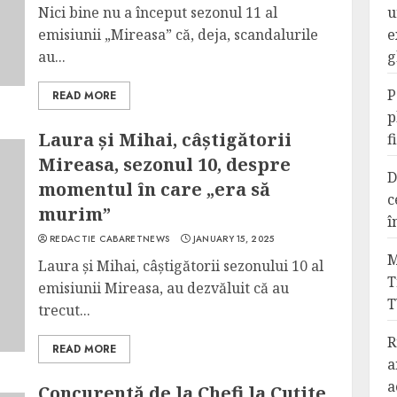
Nici bine nu a început sezonul 11 al
u
emisiunii „Mireasa” că, deja, scandalurile
e
au...
g
P
READ MORE
p
Laura și Mihai, câștigătorii
f
Mireasa, sezonul 10, despre
D
momentul în care „era să
c
murim”
î
REDACTIE CABARETNEWS
JANUARY 15, 2025
M
Laura și Mihai, câștigătorii sezonului 10 al
T
emisiunii Mireasa, au dezvăluit că au
T
trecut...
R
READ MORE
a
a
Concurentă de la Chefi la Cuțite,