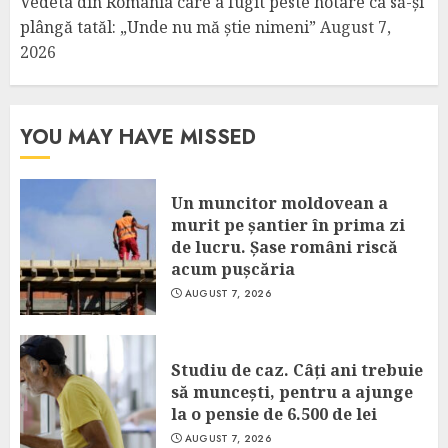
Vedeta din România care a fugit peste hotare ca să-și
plângă tatăl: „Unde nu mă știe nimeni”
August 7,
2026
YOU MAY HAVE MISSED
Un muncitor moldovean a
murit pe șantier în prima zi
de lucru. Șase români riscă
acum pușcăria
AUGUST 7, 2026
Studiu de caz. Câți ani trebuie
să muncești, pentru a ajunge
la o pensie de 6.500 de lei
AUGUST 7, 2026