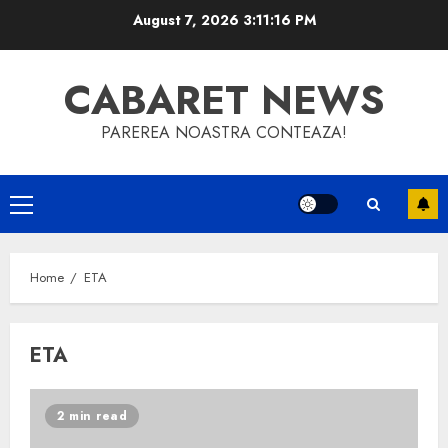
Skip
August 7, 2026
3:11:16 PM
to
content
CABARET NEWS
PAREREA NOASTRA CONTEAZA!
Primary
Menu
Home
ETA
ETA
2 min read