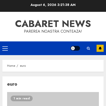
Skip
August 6, 2026
3:21:39 AM
to
content
CABARET NEWS
PAREREA NOASTRA CONTEAZA!
Primary
Menu
Home
euro
euro
1 min read