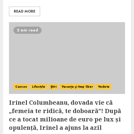
READ MORE
2 min read
Cancan
Lifestyle
Știri
Vacanțe și timp liber
Vedete
Irinel Columbeanu, dovada vie că
„femeia te ridică, te doboară”! După
ce a tocat milioane de euro pe lux și
opulență, Irinel a ajuns la azil