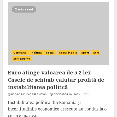
2 min read
Curiozități
Politică
Social
Social Media
Sport
Știri
Știri externe
Euro atinge valoarea de 5,2 lei:
Casele de schimb valutar profită de
instabilitatea politică
REDACTIE CABARETNEWS
DECEMBER 10, 2024
11
Instabilitatea politică din România și
incertitudinile economice crescute au condus la o
cerere masivă...