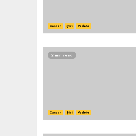
Cancan
Știri
Vedete
2 min read
Cancan
Știri
Vedete