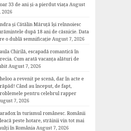
oar 33 de ani și-a pierdut viața
August
, 2026
ndra și Cătălin Măruță își reînnoiesc
urămintele după 18 ani de căsnicie. Data
re o dublă semnificație
August 7, 2026
aula Chirilă, escapadă romantică în
recia. Cum arată vacanța alături de
ubit
August 7, 2026
heloo a revenit pe scenă, dar în acte e
răpăd! Când au început, de fapt,
roblemele pentru celebrul rapper
ugust 7, 2026
aradox în turismul românesc. Românii
leacă peste hotare, străinii vin tot mai
ulți în România
August 7, 2026