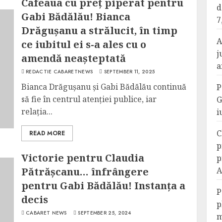
Cafeaua cu preț piperat pentru
d
Gabi Bădălău! Bianca
7
Drăgușanu a strălucit, în timp
A
ce iubitul ei s-a ales cu o
j
amendă neașteptată
a
REDACTIE CABARETNEWS
SEPTEMBER 11, 2025
Bianca Drăgușanu și Gabi Bădălău continuă
P
să fie în centrul atenției publice, iar
G
relația...
i
C
READ MORE
p
Victorie pentru Claudia
p
Pătrășcanu… înfrângere
A
pentru Gabi Bădălău! Instanța a
P
decis
p
CABARET NEWS
SEPTEMBER 25, 2024
m