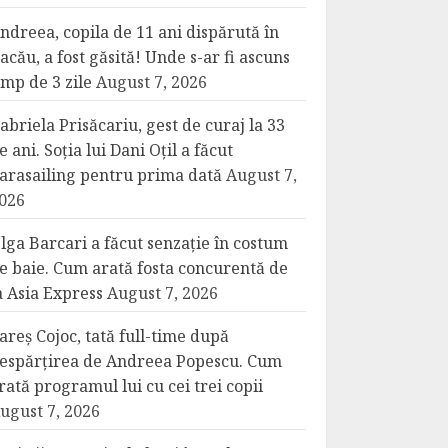
ndreea, copila de 11 ani dispărută în
acău, a fost găsită! Unde s-ar fi ascuns
imp de 3 zile
August 7, 2026
abriela Prisăcariu, gest de curaj la 33
e ani. Soția lui Dani Oțil a făcut
arasailing pentru prima dată
August 7,
026
lga Barcari a făcut senzație în costum
e baie. Cum arată fosta concurentă de
a Asia Express
August 7, 2026
areș Cojoc, tată full-time după
espărțirea de Andreea Popescu. Cum
rată programul lui cu cei trei copii
ugust 7, 2026