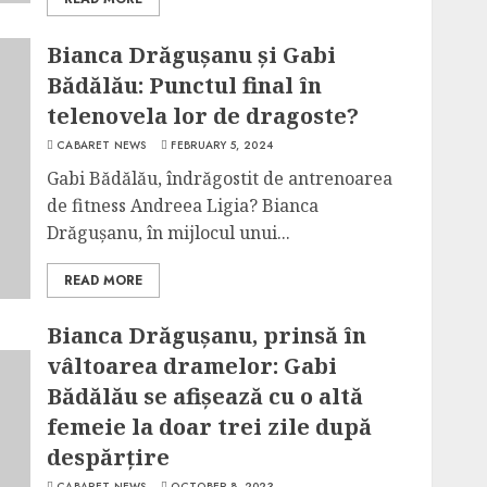
Bianca Drăgușanu și Gabi
Bădălău: Punctul final în
telenovela lor de dragoste?
CABARET NEWS
FEBRUARY 5, 2024
Gabi Bădălău, îndrăgostit de antrenoarea
de fitness Andreea Ligia? Bianca
Drăgușanu, în mijlocul unui...
READ MORE
Bianca Drăgușanu, prinsă în
vâltoarea dramelor: Gabi
Bădălău se afișează cu o altă
femeie la doar trei zile după
despărțire
CABARET NEWS
OCTOBER 8, 2023