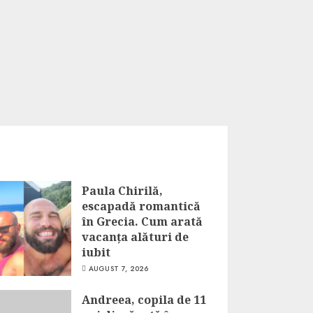
Paula Chirilă,
escapadă romantică
în Grecia. Cum arată
vacanța alături de
iubit
AUGUST 7, 2026
Andreea, copila de 11