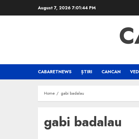
Skip
August 7, 2026
7:01:44 PM
to
content
C
CABARETNEWS
ȘTIRI
CANCAN
VED
Home
gabi badalau
gabi badalau