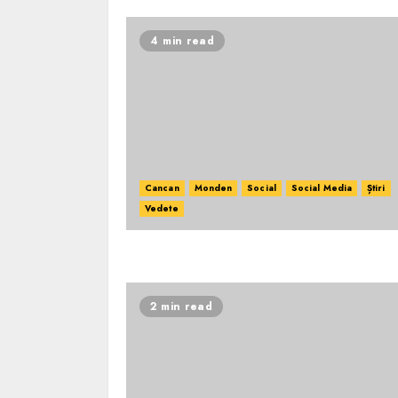
4 min read
Cancan
Monden
Social
Social Media
Știri
Vedete
2 min read