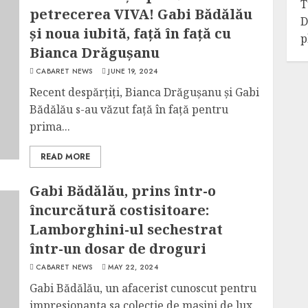
T
petrecerea VIVA! Gabi Bădălău
D
și noua iubită, față în față cu
p
Bianca Drăgușanu
CABARET NEWS
JUNE 19, 2024
Recent despărțiți, Bianca Drăgușanu și Gabi
Bădălău s-au văzut față în față pentru
prima...
READ MORE
Gabi Bădălău, prins într-o
încurcătură costisitoare:
Lamborghini-ul sechestrat
într-un dosar de droguri
CABARET NEWS
MAY 22, 2024
Gabi Bădălău, un afacerist cunoscut pentru
impresionanta sa colecție de mașini de lux,