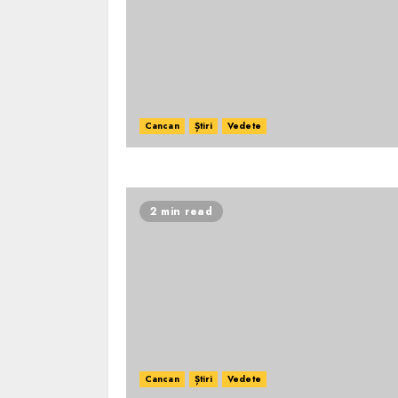
Cancan
Știri
Vedete
2 min read
Cancan
Știri
Vedete