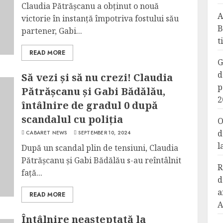
Claudia Pătrășcanu a obținut o nouă
A
victorie în instanță împotriva fostului său
B
partener, Gabi...
t
READ MORE
G
d
Să vezi și să nu crezi! Claudia
p
Pătrășcanu și Gabi Bădălău,
2
întâlnire de gradul 0 după
scandalul cu poliția
O
d
CABARET NEWS
SEPTEMBER 10, 2024
l
După un scandal plin de tensiuni, Claudia
Pătrășcanu și Gabi Bădălău s-au reîntâlnit
R
față...
d
a
READ MORE
A
Întâlnire neașteptată la