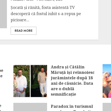
Șocată și rănită, fosta asistentă TV
descoperă că fostul iubit s-a repus pe
picioare...
READ MORE
Andra și Cătălin
pe
Măruță își reînnoiesc
de
jurămintele după 18
ani de căsnicie. Data
are o dublă
semnificație
AUGUST 7, 2026
e
Paradox în turismul