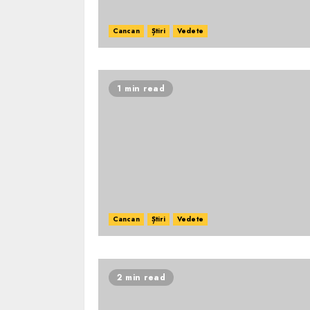
Cancan
Știri
Vedete
1 min read
Cancan
Știri
Vedete
2 min read