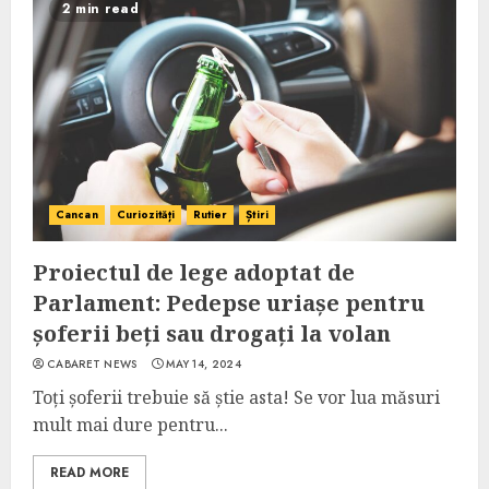
2 min read
Cancan
Curiozități
Rutier
Știri
Proiectul de lege adoptat de
Parlament: Pedepse uriașe pentru
șoferii beți sau drogați la volan
CABARET NEWS
MAY 14, 2024
Toți șoferii trebuie să știe asta! Se vor lua măsuri
mult mai dure pentru...
READ MORE