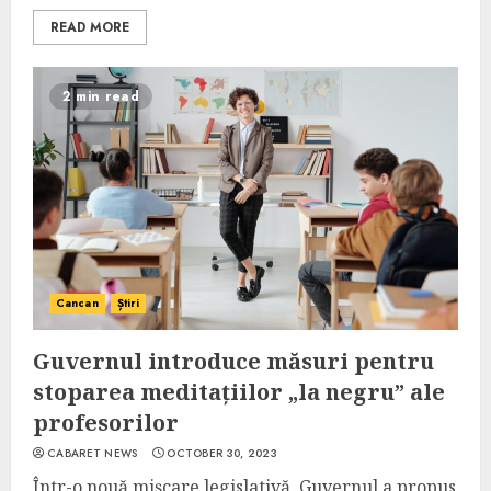
READ MORE
2 min read
Cancan
Știri
Guvernul introduce măsuri pentru
stoparea meditațiilor „la negru” ale
profesorilor
CABARET NEWS
OCTOBER 30, 2023
Într-o nouă mișcare legislativă, Guvernul a propus