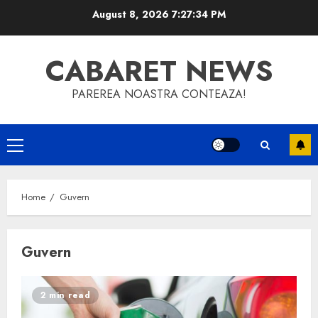
Skip
August 8, 2026
7:27:35 PM
to
content
CABARET NEWS
PAREREA NOASTRA CONTEAZA!
Primary
Menu
Home
Guvern
Guvern
2 min read