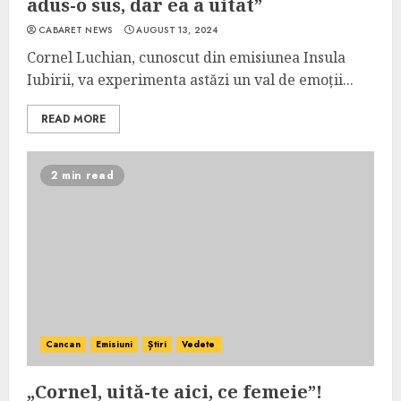
adus-o sus, dar ea a uitat”
CABARET NEWS
AUGUST 13, 2024
Cornel Luchian, cunoscut din emisiunea Insula
Iubirii, va experimenta astăzi un val de emoții...
READ MORE
2 min read
Cancan
Emisiuni
Știri
Vedete
„Cornel, uită-te aici, ce femeie”!