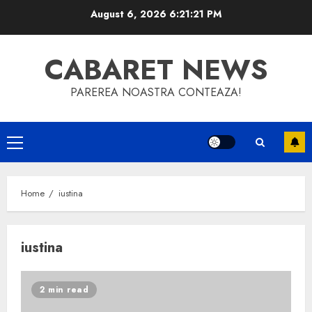
Skip
August 6, 2026
6:21:22 PM
to
content
CABARET NEWS
PAREREA NOASTRA CONTEAZA!
Primary
Menu
Home
iustina
iustina
2 min read