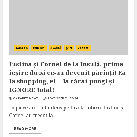
Cancan
Emisiuni
Social
Știri
Vedete
Iustina și Cornel de la Insulă, prima
ieșire după ce-au devenit părinți! Ea
la shopping, el… la cărat pungi și
IGNORE total!
CABARET NEWS
NOVEMBER 11, 2024
După ce au trăit intens pe Insula Iubirii, Iustina și
Cornel au trecut la...
READ MORE