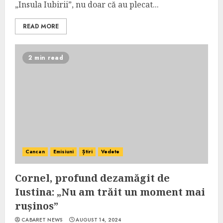
„Insula Iubirii”, nu doar că au plecat...
READ MORE
2 min read
Cancan
Emisiuni
Știri
Vedete
Cornel, profund dezamăgit de
Iustina: „Nu am trăit un moment mai
rușinos”
CABARET NEWS
AUGUST 14, 2024