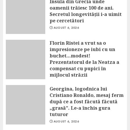
Insula din Grecia unde
oamenii trăiesc 100 de ani.
Secretul longevității i-a uimit
pe cercetători
AUGUST 6, 2026
Florin Ristei a vrut sa o
impresioneze pe iubi cu un
buchet…modest!
Prezentatorul de la Neatza a
compensat cu pupici în
mijlocul străzii
AUGUST 6, 2026
Georgina, logodnica lui
Cristiano Ronaldo, mesaj ferm
după ce a fost făcută făcută
„grasă”. Le-a închis gura
tuturor
AUGUST 6, 2026