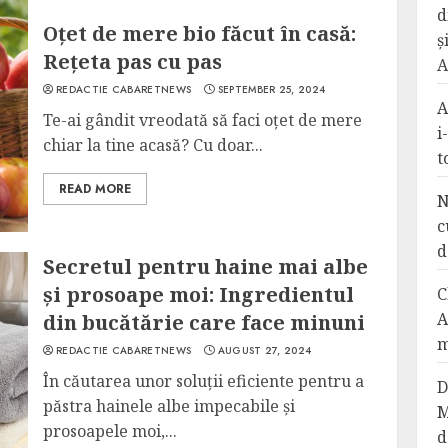
d
Oțet de mere bio făcut în casă:
ș
Rețeta pas cu pas
A
REDACTIE CABARETNEWS
SEPTEMBER 25, 2024
A
Te-ai gândit vreodată să faci oțet de mere
i
chiar la tine acasă? Cu doar...
t
READ MORE
N
c
d
Secretul pentru haine mai albe
și prosoape moi: Ingredientul
C
A
din bucătărie care face minuni
m
REDACTIE CABARETNEWS
AUGUST 27, 2024
În căutarea unor soluții eficiente pentru a
D
păstra hainele albe impecabile și
M
prosoapele moi,...
d