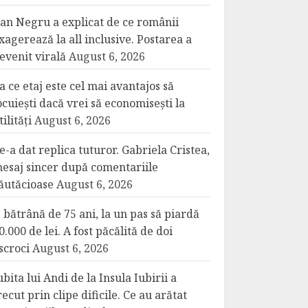
an Negru a explicat de ce românii
xagerează la all inclusive. Postarea a
evenit virală
August 6, 2026
a ce etaj este cel mai avantajos să
ocuiești dacă vrei să economisești la
tilități
August 6, 2026
e-a dat replica tuturor. Gabriela Cristea,
esaj sincer după comentariile
ăutăcioase
August 6, 2026
 bătrână de 75 ani, la un pas să piardă
0.000 de lei. A fost păcălită de doi
scroci
August 6, 2026
ubita lui Andi de la Insula Iubirii a
recut prin clipe dificile. Ce au arătat