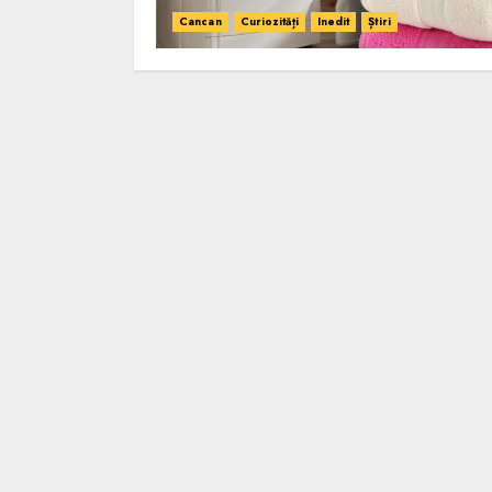
Cancan
Curiozități
Inedit
Știri