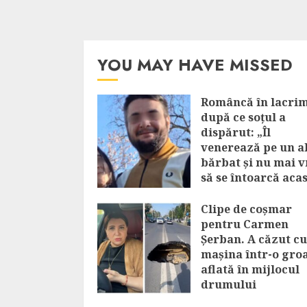
YOU MAY HAVE MISSED
Româncă în lacrim
după ce soțul a
dispărut: „Îl
venerează pe un a
bărbat și nu mai v
să se întoarcă aca
AUGUST 6, 2026
Clipe de coșmar
pentru Carmen
Șerban. A căzut cu
mașina într-o gro
aflată în mijlocul
drumului
AUGUST 6, 2026