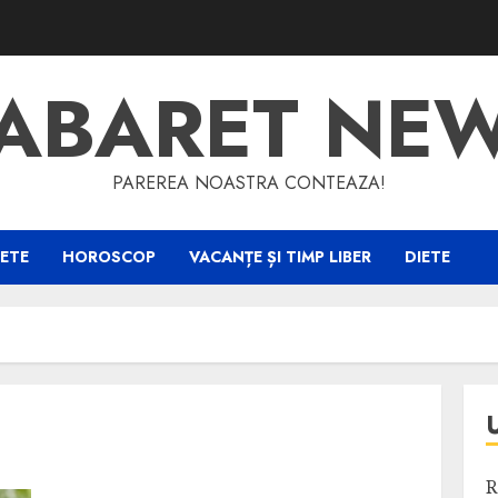
ABARET NE
PAREREA NOASTRA CONTEAZA!
ETE
HOROSCOP
VACANȚE ȘI TIMP LIBER
DIETE
R