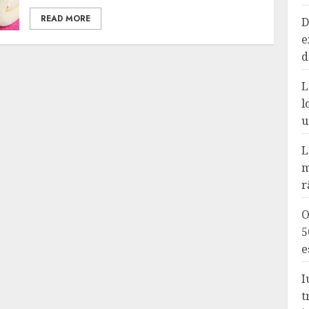
READ MORE
D
e
d
L
l
u
L
m
r
O
5
e
I
t