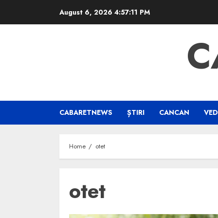
Skip
August 6, 2026
4:57:12 PM
to
content
C
CABARETNEWS
ȘTIRI
CANCAN
VED
Home
otet
otet