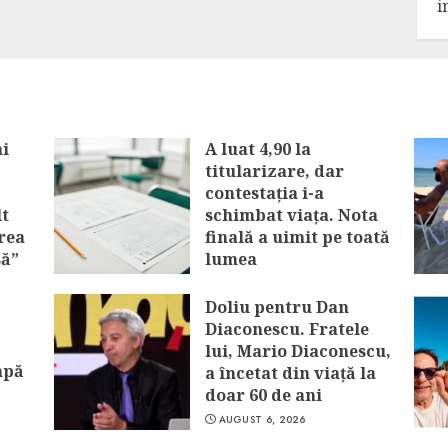
i
i
A luat 4,90 la
titularizare, dar
contestația i-a
lt
schimbat viața. Nota
rea
finală a uimit pe toată
să”
lumea
AUGUST 6, 2026
Doliu pentru Dan
Diaconescu. Fratele
lui, Mario Diaconescu,
apă
a încetat din viață la
doar 60 de ani
AUGUST 6, 2026