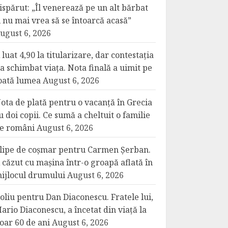
ispărut: „Îl venerează pe un alt bărbat
i nu mai vrea să se întoarcă acasă”
ugust 6, 2026
 luat 4,90 la titularizare, dar contestația
-a schimbat viața. Nota finală a uimit pe
oată lumea
August 6, 2026
ota de plată pentru o vacanță în Grecia
u doi copii. Ce sumă a cheltuit o familie
e români
August 6, 2026
lipe de coșmar pentru Carmen Șerban.
 căzut cu mașina într-o groapă aflată în
ijlocul drumului
August 6, 2026
oliu pentru Dan Diaconescu. Fratele lui,
ario Diaconescu, a încetat din viață la
oar 60 de ani
August 6, 2026